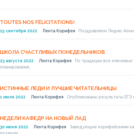
TOUTES NOS FÉLICITATIONS!
15
сентября
2022
Лента Корифея
Поздравляем Лидию Алекс
ШКОЛА СЧАСТЛИВЫХ ПОНЕДЕЛЬНИКОВ
23
августа
2022
Лента Корифея
По традиции все ключевые ф
планирования…
ИСТИННЫЕ ЛЕДИ И ЛУЧШИЕ ЧИТАТЕЛЬНИЦЫ
1
июля
2022
Лента Корифея
Опубликованы результаты ЕГЭ п
НЕДЕЛИ КАФЕДР НА НОВЫЙ ЛАД
30
июня
2022
Лента Корифея
Заведующие корифейскими каф
подвели…