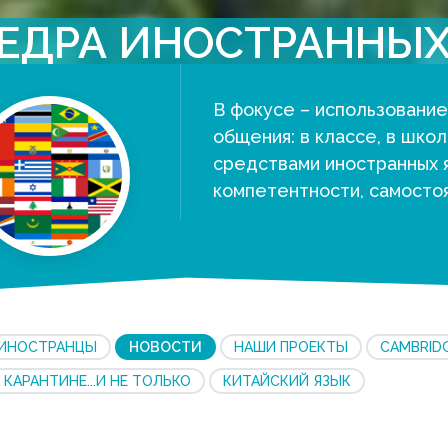
ЕДРА ИНОСТРАННЫХ
В фокусе – использование
общения: в классе, в шко
средствами иностранных 
компетентности, самосто
ИНОСТРАНЦЫ
НОВОСТИ
НАШИ ПРОЕКТЫ
CAMBRID
 КАРАНТИНЕ...И НЕ ТОЛЬКО
КИТАЙСКИЙ ЯЗЫК