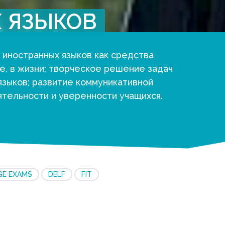
 ЯЗЫКОВ
 иностранных языков как средства
ле, в жизни; творческое решение задач
языков; развитие коммуникативной
ятельности и уверенности учащихся.
GE EXAMS
DELF
FIT