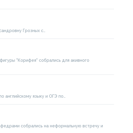
андровну Грозных с…
игуры "Корифея" собрались для акивного
о английскому языку и ОГЭ по…
едрами собрались на неформальную встречу и