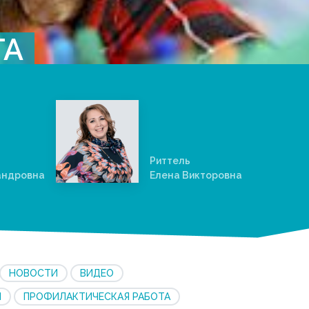
ТА
Риттель
андровна
Елена Викторовна
НОВОСТИ
ВИДЕО
Й
ПРОФИЛАКТИЧЕСКАЯ РАБОТА