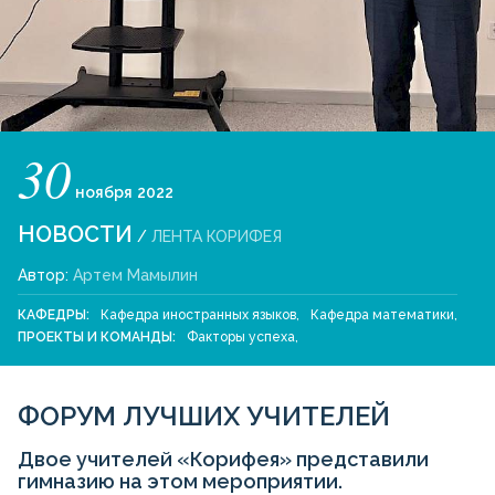
30
ноября
2022
НОВОСТИ
/
ЛЕНТА КОРИФЕЯ
Автор:
Артем Мамылин
КАФЕДРЫ:
Кафедра иностранных языков
,
Кафедра математики
,
ПРОЕКТЫ И КОМАНДЫ:
Факторы успеха
,
ФОРУМ ЛУЧШИХ УЧИТЕЛЕЙ
Двое учителей «Корифея» представили
гимназию на этом мероприятии.