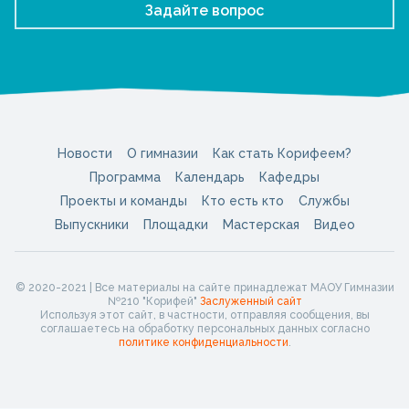
Задайте вопрос
Новости
О гимназии
Как стать Корифеем?
Программа
Календарь
Кафедры
Проекты и команды
Кто есть кто
Службы
Выпускники
Площадки
Мастерская
Видео
© 2020-2021 | Все материалы на сайте принадлежат МАОУ Гимназии
№210 "Корифей"
Заслуженный сайт
Используя этот сайт, в частности, отправляя сообщения, вы
соглашаетесь на обработку персональных данных согласно
политике конфиденциальности
.