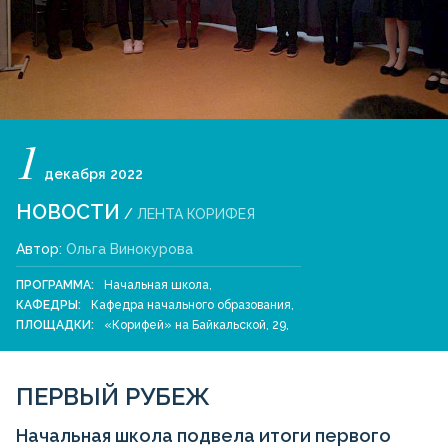
1
декабря
2022
НОВОСТИ
/
ЛЕНТА КОРИФЕЯ
Автор:
Ольга Винокурова
ПРОГРАММА:
Начальная школа
,
КАФЕДРЫ:
Кафедра начального образования
,
ПЛОЩАДКИ:
«Корифей» на Байкальской, 29
,
ПЕРВЫЙ РУБЕЖ
Начальная школа подвела итоги первого