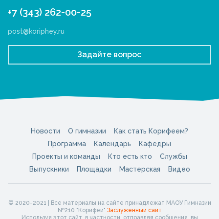
+7 (343) 262-00-25
post@koriphey.ru
Задайте вопрос
Новости
О гимназии
Как стать Корифеем?
Программа
Календарь
Кафедры
Проекты и команды
Кто есть кто
Службы
Выпускники
Площадки
Мастерская
Видео
© 2020-2021 | Все материалы на сайте принадлежат МАОУ Гимназии
№210 "Корифей"
Заслуженный сайт
Используя этот сайт, в частности, отправляя сообщения, вы