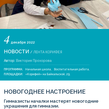
4
декабря
2022
НОВОСТИ
/
ЛЕНТА КОРИФЕЯ
Автор:
Виктория Прохорова
ПРОГРАММА:
Начальная школа
,
Воспитательная работа
,
ПЛОЩАДКИ:
«Корифей» на Байкальской, 29
,
НОВОГОДНЕЕ НАСТРОЕНИЕ
Гимназисты началки мастерят новогодние
украшения для гимназии.