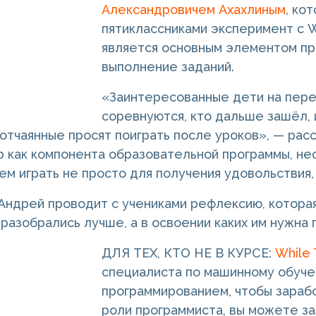
Александровичем Ахахлиным
, ко
пятиклассниками эксперимент с Whi
является основным элементом пр
выполнение заданий.
«Заинтересованные дети на перем
соревнуются, кто дальше зашёл, и
 отчаянные просят поиграть после уроков», — ра
р как компонента образовательной программы, не
чем играть не просто для получения удовольствия,
Андрей проводит с учениками рефлексию, которая
 разобрались лучше, а в освоении каких им нужна 
ДЛЯ ТЕХ, КТО НЕ В КУРСЕ:
While T
специалиста по машинному обуче
программированием, чтобы зарабо
роли программиста, вы можете за