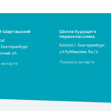
й-Шарташский
Школа будущего
первоклассника
сы)
620100 г. Екатеринбург,
. Екатеринбург,
ул.Куйбышева, 84/2
осный, 2А
Показать на карте
 на карте