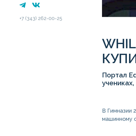
+7 (343) 262-00-25
WHIL
КУПИ
Портал E
учениках
В Гимназии 
машинному 