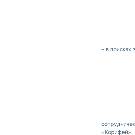
– в поисках
сотрудничес
«Корифей».