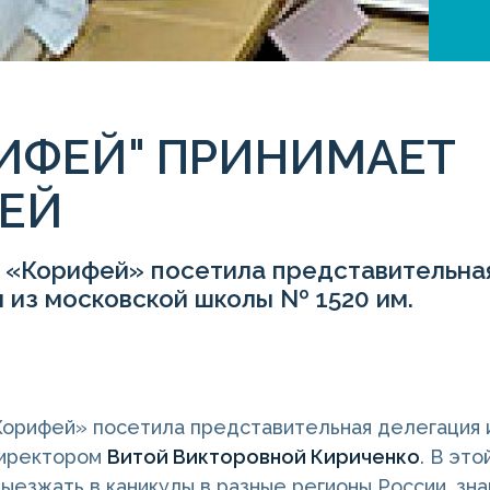
ИФЕЙ" ПРИНИМАЕТ
ТЕЙ
я «Корифей» посетила представительна
 из московской школы № 1520 им.
.
Корифей» посетила представительная делегация 
директором
Витой Викторовной Кириченко
. В эт
выезжать в каникулы в разные регионы России, зна