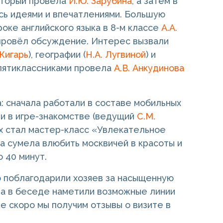
который провела
И.Ю. Зарубина
, а затем в
сь идеями и впечатлениями. Большую
оке английского языка в 8-м классе
А.А.
 провёл обсуждение. Интерес вызвали
 Жигарь
), географии (
Н.А. Лугвиной
) и
 пятиклассниками провела
А.В. Анкудинова
: сначала работали в составе мобильных
ли в игре-знакомстве (ведущий
С.М.
ех стал мастер-класс «Увлекательное
а сумела влюбить москвичей в красоты и
о 40 минут.
о поблагодарили хозяев за насыщенную
ра в беседе наметили возможные линии
е скоро мы получим отзывы о визите в