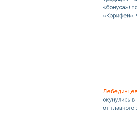
«бонуса») п
«Корифей», 
Лебединце
окунулись в
от главного