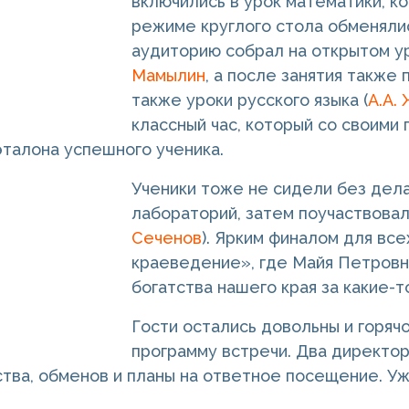
включились в урок математики, 
режиме круглого стола обменяли
аудиторию собрал на открытом ур
Мамылин
, а после занятия также
также уроки русского языка (
А.А.
классный час, который со своими
 эталона успешного ученика.
Ученики тоже не сидели без дела
лабораторий, затем поучаствова
Сеченов
). Ярким финалом для вс
краеведение», где Майя Петровн
богатства нашего края за какие-т
Гости остались довольны и горяч
программу встречи. Два директо
тва, обменов и планы на ответное посещение. Уж