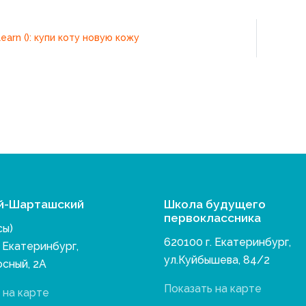
learn (): купи коту новую кожу
й-Шарташский
Школа будущего
первоклассника
сы)
620100 г. Екатеринбург,
. Екатеринбург,
ул.Куйбышева, 84/2
осный, 2А
Показать на карте
 на карте