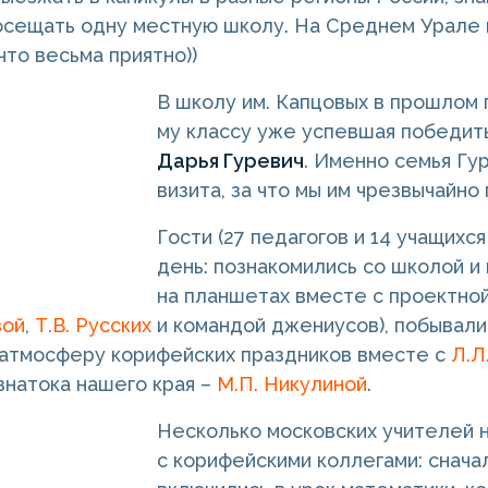
осещать одну местную школу. На Среднем Урале
что весьма приятно))
В школу им. Капцовых в прошлом 
му классу уже успевшая победить
Дарья Гуревич
. Именно семья Гу
визита, за что мы им чрезвычайно
Гости (27 педагогов и 14 учащихся
день: познакомились со школой и
на планшетах вместе с проектно
вой
,
Т.В. Русских
и командой джениусов), побывали 
 атмосферу корифейских праздников вместе с
Л.Л
 знатока нашего края –
М.П. Никулиной
.
Несколько московских учителей 
с корифейскими коллегами: снача