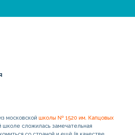
я
из московской
школы № 1520 им. Капцовых
ой школе сложилась замечательная
комиться со страной и ещё (в качестве