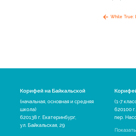
While True: 
Корифей на Байкальской
Корифе
(начальная, основная и средняя
(1-7 клас
школа)
620100 г
620138 г. Екатеринбург,
пер. Нас
ул. Байкальская, 29
Показать