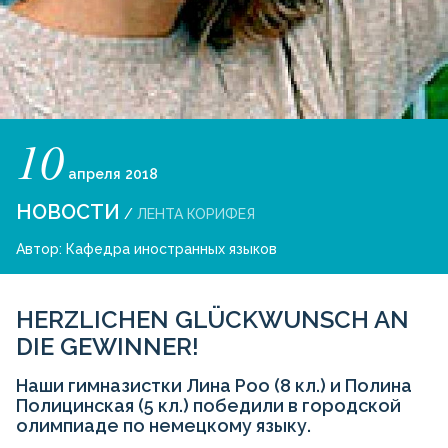
10
апреля
2018
НОВОСТИ
/
ЛЕНТА КОРИФЕЯ
Автор:
Кафедра иностранных языков
HERZLICHEN GLÜCKWUNSCH AN
DIE GEWINNER!
Наши гимназистки Лина Роо (8 кл.) и Полина
Полицинская (5 кл.) победили в городской
олимпиаде по немецкому языку.