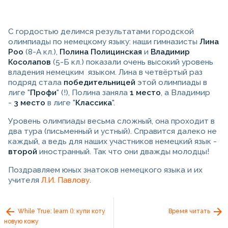
С гордостью делимся результатами городской
олимпиады по немецкому языку: наши гимназисты
Лина
Роо
(8-А кл.),
Полина Полицинская
и
Владимир
Косолапов
(5-Б кл.) показали очень высокий уровень
владения немецким языком. Лина в четвёртый раз
подряд стала
победительницей
этой олимпиады в
лиге "
Профи
" (!), Полина заняла
1 место
, а Владимир
-
3 место
в лиге "
Классика
".
Уровень олимпиады весьма сложный, она проходит в
два тура (письменный и устный). Справится далеко не
каждый, а ведь для наших участников немецкий язык -
второй
иностранный. Так что они дважды молодцы!
Поздравляем юных знатоков немецкого языка и их
учителя
Л.И. Павлову
.
While True: learn (): купи коту
Время читать
новую кожу