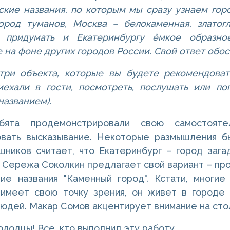
кие названия, по которым мы сразу узнаем гор
ород туманов, Москва – белокаменная, златогл
 придумать и Екатеринбургу ёмкое образное
на фоне других городов России. Свой ответ обос
три объекта, которые вы будете рекомендоват
ехали в гости, посмотреть, послушать или попр
азванием).
бята продемонстрировали свою самостоятел
овать высказывание. Некоторые размышления б
ников считает, что Екатеринбург – город зага
 Сережа Соколкин предлагает свой вариант – пр
ие названия "Каменный город". Кстати, многие
имеет свою точку зрения, он живет в городе 
юдей. Макар Сомов акцентирует внимание на стол
олодцы! Все, кто выполнил эту работу.