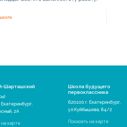
 школе
й-Шарташский
Школа будущего
первоклассника
сы)
620100 г. Екатеринбург,
. Екатеринбург,
ул.Куйбышева, 84/2
осный, 2А
Показать на карте
 на карте