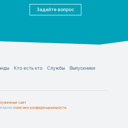
Задайте вопрос
анды
Кто есть кто
Службы
Выпускники
служенный сайт
огласно
политике конфиденциальности
.