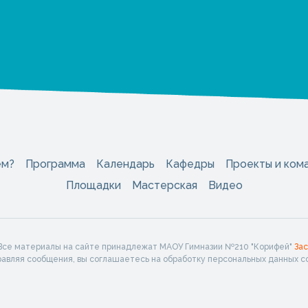
ем?
Программа
Календарь
Кафедры
Проекты и ком
Площадки
Мастерская
Видео
 Все материалы на сайте принадлежат МАОУ Гимназии №210 "Корифей"
За
правляя сообщения, вы соглашаетесь на обработку персональных данных с