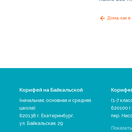
Дома, как в
Корифей на Байкальской
Корифе
(начальная, основная и средняя
(1-7 клас
школа)
620100 г
620138 г. Екатеринбург,
пер. Нас
ул. Байкальская, 29
Показать