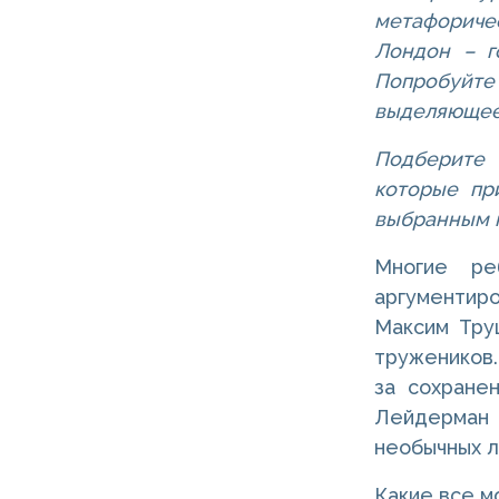
метафоричес
Лондон – г
Попробуйте
выделяющее 
Подберите 
которые при
выбранным н
Многие ре
аргументир
Максим Труш
тружеников.
за сохранен
Лейдерман 
необычных л
Какие все м