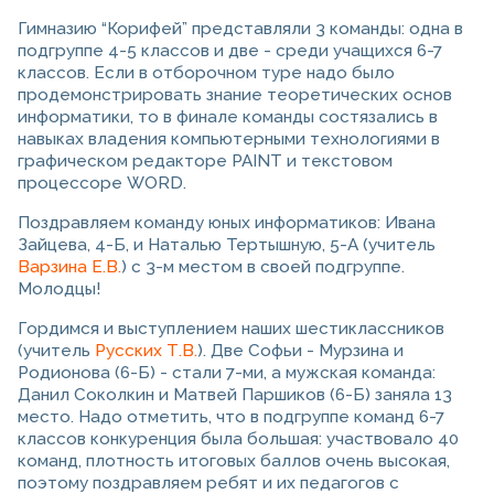
Гимназию “Корифей” представляли 3 команды: одна в
подгруппе 4-5 классов и две - среди учащихся 6-7
классов. Если в отборочном туре надо было
продемонстрировать знание теоретических основ
информатики, то в финале команды состязались в
навыках владения компьютерными технологиями в
графическом редакторе PAINT и текстовом
процессоре WORD.
Поздравляем команду юных информатиков: Ивана
Зайцева, 4-Б, и Наталью Тертышную, 5-А (учитель
Варзина Е.В.
) с 3-м местом в своей подгруппе.
Молодцы!
Гордимся и выступлением наших шестиклассников
(учитель
Русских Т.В.
). Две Софьи - Мурзина и
Родионова (6-Б) - стали 7-ми, а мужская команда:
Данил Соколкин и Матвей Паршиков (6-Б) заняла 13
место. Надо отметить, что в подгруппе команд 6-7
классов конкуренция была большая: участвовало 40
команд, плотность итоговых баллов очень высокая,
поэтому поздравляем ребят и их педагогов с