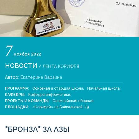
7
ноября
2022
НОВОСТИ
/
ЛЕНТА КОРИФЕЯ
Автор:
Екатерина Варзина
ПРОГРАММА:
Основная и старшая школа
,
Начальная школа
,
КАФЕДРЫ:
Кафедра информатики
,
ПРОЕКТЫ И КОМАНДЫ:
Олимпийская сборная
,
ПЛОЩАДКИ:
«Корифей» на Байкальской, 29
,
"БРОНЗА" ЗА АЗЫ