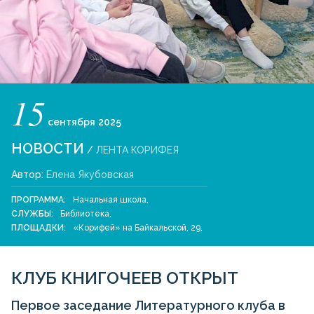
15
сентября
2025
НОВОСТИ
/
ЛЕНТА КОРИФЕЯ
Автор:
Елена Якубовская
ПРОГРАММА:
Начальная школа
,
СЛУЖБЫ:
Библиотека
,
ПЛОЩАДКИ:
«Корифей» на Байкальской, 29
,
КЛУБ КНИГОЧЕЕВ ОТКРЫТ
Первое заседание Литературного клуба в