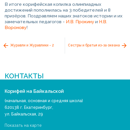
В итоге корифейская копилка олимпиадных
достижений пополнилась на 3 победителей и 8
призёров. Поздравляем наших знатоков истории и их
замечательных педагогов -
И.В. Прокину
и
Н.В.
Воронову
!
Журавли и Журавлики - 2
Сестры и братья из-за океана
КОНТАКТЫ
Корифей на Байкальской
(начальная, основная и средняя школа)
620138 г. Екатеринбург,
ул. Байкальская, 29
Показать на карте