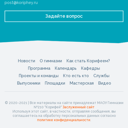
post@koriphey.ru
Задайте вопрос
Новости
О гимназии
Как стать Корифеем?
Программа
Календарь
Кафедры
Проекты и команды
Кто есть кто
Службы
Выпускники
Площадки
Мастерская
Видео
© 2020-2021 | Все материалы на сайте принадлежат МАОУ Гимназии
№210 "Корифей"
Заслуженный сайт
Используя этот сайт, в частности, отправляя сообщения, вы
соглашаетесь на обработку персональных данных согласно
политике конфиденциальности
.