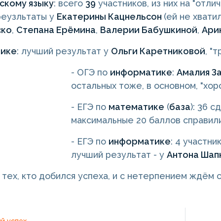
скому языку
: всего
39
участников, из них на "отли
реузльтаты у
Екатерины Кацнельсон
(ей не хвати
ско
,
Степана Ерёмина
,
Валерии Бабушкиной
,
Ари
зике
: лучший результат у
Ольги Каретниковой
, "
- ОГЭ по
информатике
:
Амалия З
остальных тоже, в основном, "хоро
- ЕГЭ по
математике
(
база
): 36 с
максимальные 20 баллов справили
- ЕГЭ по
информатике
: 4 участни
лучший результат - у
Антона Шап
 тех, кто добился успеха, и с нетерпением ждём
й успех