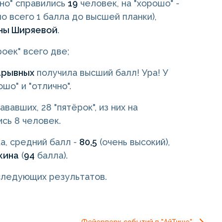
чно" справились
19
человек, на "хорошо" -
ло всего 1 балла до высшей планки),
ны
Ширяевой
.
троек" всего две;
арывных
получила высший балл! Ура! У
шо" и "отлично".
дававших, 28 "пятёрок", из них на
сь 8 человек.
ка, средний балл -
80,5
(очень высокий),
кина
(
94
балла).
 следующих результатов.
Фейерверк событий в "АйТише"