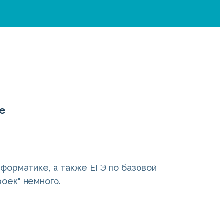
же
нформатике, а также ЕГЭ по базовой
роек" немного.