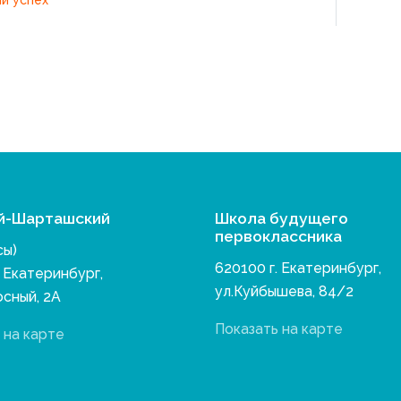
й-Шарташский
Школа будущего
первоклассника
сы)
620100 г. Екатеринбург,
. Екатеринбург,
ул.Куйбышева, 84/2
осный, 2А
Показать на карте
 на карте