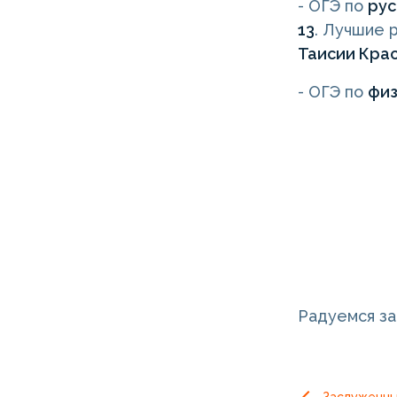
- ОГЭ по
рус
13
. Лучшие 
Таисии Кра
- ОГЭ по
фи
Радуемся за
Заслуженны