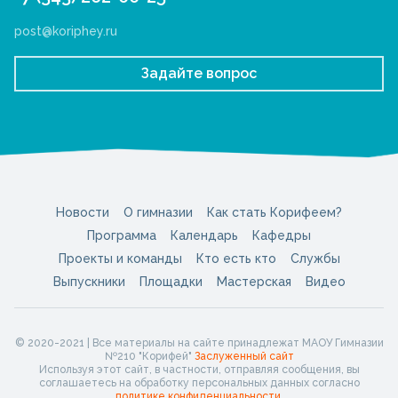
post@koriphey.ru
Задайте вопрос
Новости
О гимназии
Как стать Корифеем?
Программа
Календарь
Кафедры
Проекты и команды
Кто есть кто
Службы
Выпускники
Площадки
Мастерская
Видео
© 2020-2021 | Все материалы на сайте принадлежат МАОУ Гимназии
№210 "Корифей"
Заслуженный сайт
Используя этот сайт, в частности, отправляя сообщения, вы
соглашаетесь на обработку персональных данных согласно
политике конфиденциальности
.