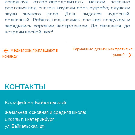
используя атлас-определитель; искали зелёные
растения под снегом; изучали срез сугроба; слушали
звуки зимнего леса. День выдался чудесный,
солнечный. Ребята надышались свежим воздухом и
зарядились хорошим настроением. До свидания, до
встречи весной, лес!
Карманные деньги: как тратить с
Медиаторы приглашают в
умом?
команду
КОНТАКТЫ
Корифей на Байкальской
(начальная, основная и средняя школа)
620138 г. Екатеринбург,
ул. Байкальская, 29