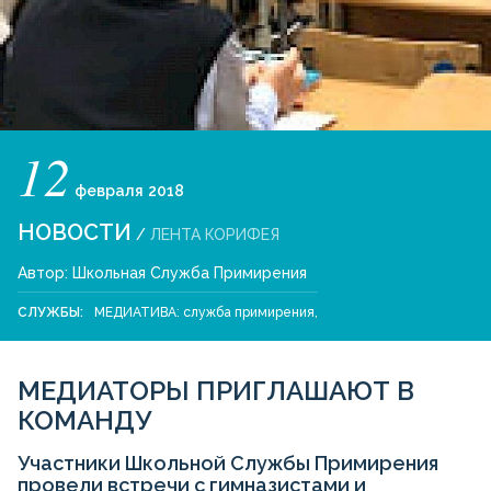
12
февраля
2018
НОВОСТИ
/
ЛЕНТА КОРИФЕЯ
Автор:
Школьная Служба Примирения
СЛУЖБЫ:
МЕДИАТИВА: служба примирения
,
МЕДИАТОРЫ ПРИГЛАШАЮТ В
КОМАНДУ
Участники Школьной Службы Примирения
провели встречи с гимназистами и