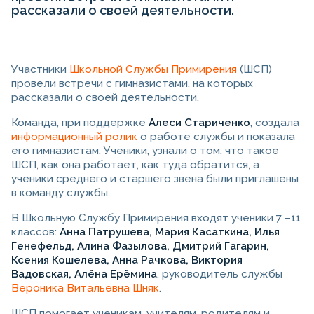
рассказали о своей деятельности.
Участники
Школьной Службы Примирения
(ШСП)
провели встречи с гимназистами, на которых
рассказали о своей деятельности.
Команда, при поддержке
Алеси Стариченко
, создала
информационный ролик
о работе службы и показала
его гимназистам. Ученики, узнали о том, что такое
ШСП, как она работает, как туда обратится, а
ученики среднего и старшего звена были приглашены
в команду службы.
В Школьную Службу Примирения входят ученики 7 –11
классов:
Анна Патрушева, Мария Касаткина, Илья
Генефельд, Алина Фазылова, Дмитрий Гагарин,
Ксения Кошелева, Анна Рачкова, Виктория
Вадовская, Алёна Ерёмина
, руководитель службы
Вероника Витальевна Шняк
.
ШСП помогает ученикам, учителям, родителям и