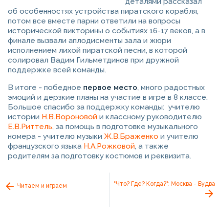
деталями рассказал
об особенностях устройства пиратского корабля,
потом все вместе парни ответили на вопросы
исторической викторины о событиях 16-17 веков, а в
финале вызвали аплодисменты зала и жюри
исполнением лихой пиратской песни, в которой
солировал Вадим Гильметдинов при дружной
поддержке всей команды.
В итоге - победное
первое место
, много радостных
эмоций и дерзкие планы на участие в игре в 8 классе.
Большое спасибо за поддержку команды: учителю
истории
Н.В.Вороновой
и классному руководителю
Е.В.Риттель
, за помощь в подготовке музыкального
номера - учителю музыки
Ж.В.Браженко
и учителю
французского языка
Н.А.Рожковой
, а также
родителям за подготовку костюмов и реквизита.
"Что? Где? Когда?": Москва - Будва
Читаем и играем