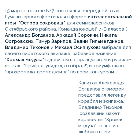
15 марта в школе №7 состоялся очередной этап
Гуманитарного фестиваля в форме
интеллектуальной
игры "Остров сокровищ"
для семиклассников
Октябрьского района. Команда юношей 7-В класса (
Александр Богданов
,
Аркадий Сорокин
,
Никита
Островских
,
Тимур Зарипов
,
Вадим Гильметдинов
,
Владимир Тихонов
и
Михаил Осипчуков
) выбрала для
своего пиратского экипажа забавное название
"
Хромая медуза
" с девизом на французском и русском
языках : "Пришел, увидел, отобрал!", и триумфально
"прохромала-промедузила" по всем конкурсам.
Капитан Александр
Богданов с юмором
представил легенду
корабля и экипажа,
Владимир Тихонов,
создавший макет
каравеллы "Хромая
медуза", точно и с
любопытными