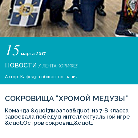
15
марта
2017
НОВОСТИ
/
ЛЕНТА КОРИФЕЯ
Автор:
Кафедра обществознания
СОКРОВИЩА "ХРОМОЙ МЕДУЗЫ"
Команда &quot;пиратов&quot; из 7-В класса
завоевала победу в интеллектуальной игре
&quot;Остров сокровищ&quot;.