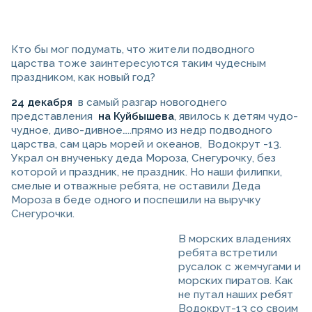
Кто бы мог подумать, что жители подводного
царства тоже заинтересуются таким чудесным
праздником, как новый год?
24 декабря
в самый разгар новогоднего
представления
на Куйбышева
, явилось к детям чудо-
чудное, диво-дивное…..прямо из недр подводного
царства, сам царь морей и океанов, Водокрут -13.
Украл он внученьку деда Мороза, Снегурочку, без
которой и праздник, не праздник. Но наши филипки,
смелые и отважные ребята, не оставили Деда
Мороза в беде одного и поспешили на выручку
Снегурочки.
В морских владениях
ребята встретили
русалок с жемчугами и
морских пиратов. Как
не путал наших ребят
Водокрут-13 со своим