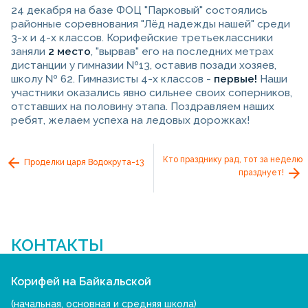
24 декабря на базе ФОЦ "Парковый" состоялись
районные соревнования "Лёд надежды нашей" среди
3-х и 4-х классов. Корифейские третьеклассники
заняли
2 место
, "вырвав" его на последних метрах
дистанции у гимназии №13, оставив позади хозяев,
школу № 62. Гимназисты 4-х классов -
первые!
Наши
участники оказались явно сильнее своих соперников,
отставших на половину этапа. Поздравляем наших
ребят, желаем успеха на ледовых дорожках!
Кто празднику рад, тот за неделю
Проделки царя Водокрута-13
празднует!
КОНТАКТЫ
Корифей на Байкальской
(начальная, основная и средняя школа)