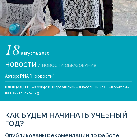
18
августа
2020
НОВОСТИ
/
НОВОСТИ ОБРАЗОВАНИЯ
Автор:
РИА "Ноовости"
ПЛОЩАДКИ:
«Корифей-Шарташский» (Насосный,2а)
,
«Корифей»
на Байкальской, 29
,
КАК БУДЕМ НАЧИНАТЬ УЧЕБНЫЙ
ГОД?
Опубликованы рекомендации по работе