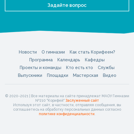
Задайте вопрос
Новости
О гимназии
Как стать Корифеем?
Программа
Календарь
Кафедры
Проекты и команды
Кто есть кто
Службы
Выпускники
Площадки
Мастерская
Видео
© 2020-2021 | Все материалы на сайте принадлежат МАОУ Гимназии
№210 "Корифей"
Заслуженный сайт
Используя этот сайт, в частности, отправляя сообщения, вы
соглашаетесь на обработку персональных данных согласно
политике конфиденциальности
.