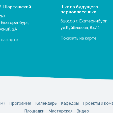
й-Шарташский
Школа будущего
первоклассника
сы)
620100 г. Екатеринбург,
. Екатеринбург,
ул.Куйбышева, 84/2
осный, 2А
Показать на карте
 на карте
ем?
Программа
Календарь
Кафедры
Проекты и ком
Площадки
Мастерская
Видео