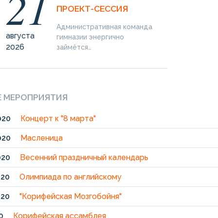
21
ПРОЕКТ-СЕССИЯ
Административная команда
августа
гимназии энергично
2026
займётся…
 МЕРОПРИЯТИЯ
020
Концерт к "8 марта"
020
Масленица
020
Весенний праздничный календарь
020
Олимпиада по английскому
020
"Корифейская Мозгобойня"
0
Корифейская ассамблея