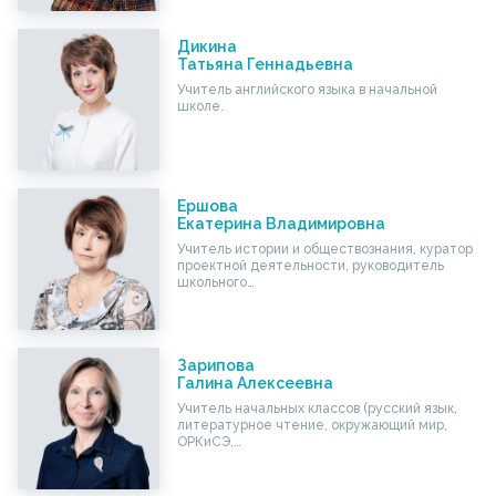
Дикина
Татьяна Геннадьевна
Учитель английского языка в начальной
школе.
Ершова
Екатерина Владимировна
Учитель истории и обществознания, куратор
проектной деятельности, руководитель
школьного…
Зарипова
Галина Алексеевна
Учитель начальных классов (русский язык,
литературное чтение, окружающий мир,
ОРКиСЭ,…