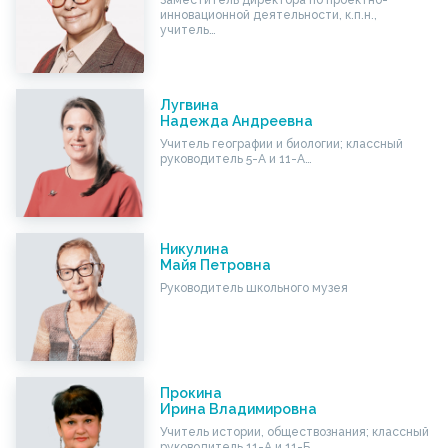
Заместитель директора по проектно-
инновационной деятельности, к.п.н.,
учитель…
Лугвина
Надежда Андреевна
Учитель географии и биологии; классный
руководитель 5-А и 11-А…
Никулина
Майя Петровна
Руководитель школьного музея
Прокина
Ирина Владимировна
Учитель истории, обществознания; классный
руководитель 11-А и 11-Б…