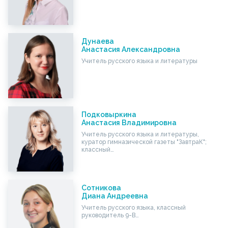
Дунаева
Анастасия Александровна
Учитель русского языка и литературы
Подковыркина
Анастасия Владимировна
Учитель русского языка и литературы,
куратор гимназической газеты "ЗавтраК";
классный…
Сотникова
Диана Андреевна
Учитель русского языка, классный
руководитель 9-В…