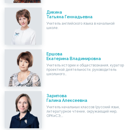
Дикина
Татьяна Геннадьевна
Учитель английского языка в начальной
школе.
Ершова
Екатерина Владимировна
Учитель истории и обществознания, куратор
проектной деятельности, руководитель
школьного…
Зарипова
Галина Алексеевна
Учитель начальных классов (русский язык,
литературное чтение, окружающий мир,
ОРКиСЭ,…