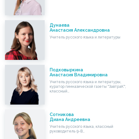
Дунаева
Анастасия Александровна
Учитель русского языка и литературы
Подковыркина
Анастасия Владимировна
Учитель русского языка и литературы,
куратор гимназической газеты "ЗавтраК";
классный…
Сотникова
Диана Андреевна
Учитель русского языка, классный
руководитель 9-В…