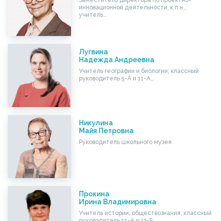
Заместитель директора по проектно-
инновационной деятельности, к.п.н.,
учитель…
Лугвина
Надежда Андреевна
Учитель географии и биологии; классный
руководитель 5-А и 11-А…
Никулина
Майя Петровна
Руководитель школьного музея
Прокина
Ирина Владимировна
Учитель истории, обществознания; классный
руководитель 11-А и 11-Б…