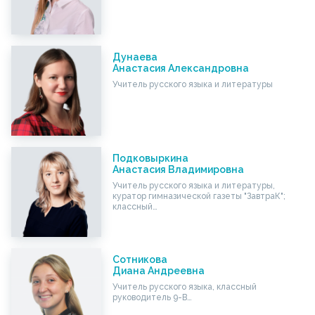
Дунаева
Анастасия Александровна
Учитель русского языка и литературы
Подковыркина
Анастасия Владимировна
Учитель русского языка и литературы,
куратор гимназической газеты "ЗавтраК";
классный…
Сотникова
Диана Андреевна
Учитель русского языка, классный
руководитель 9-В…