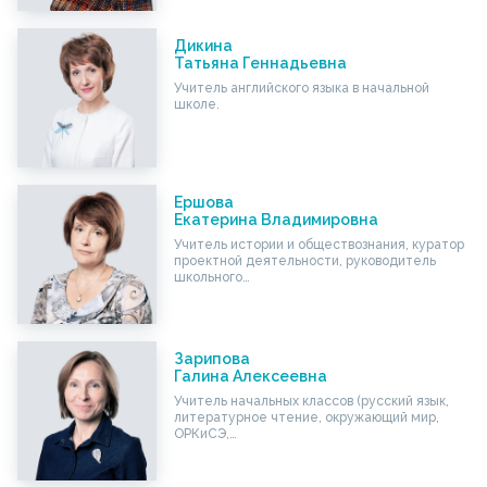
Дикина
Татьяна Геннадьевна
Учитель английского языка в начальной
школе.
Ершова
Екатерина Владимировна
Учитель истории и обществознания, куратор
проектной деятельности, руководитель
школьного…
Зарипова
Галина Алексеевна
Учитель начальных классов (русский язык,
литературное чтение, окружающий мир,
ОРКиСЭ,…