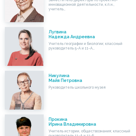
Заместитель директора по проектно-
инновационной деятельности, к.п.н.,
учитель…
Лугвина
Надежда Андреевна
Учитель географии и биологии; классный
руководитель 5-А и 11-А…
Никулина
Майя Петровна
Руководитель школьного музея
Прокина
Ирина Владимировна
Учитель истории, обществознания; классный
руководитель 11-А и 11-Б…