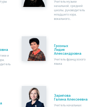
ьтуры
Учитель музыки
начальной, средней
школы, руководитель
младшего хора,
вокального…
Грозных
овна
Лидия
Александровна
тики и
Учитель французского
ра,
языка
одитель
Зарипова
Галина Алексеевна
а
Учитель начальных