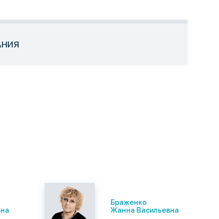
АНИЯ
Браженко
вна
Жанна Васильевна