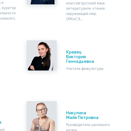
 и
классов (русский язык,
, куратор
литературное чтение,
ельности,
окружающий мир,
кольного…
ОРКиСЭ,…
Кравец
Виктория
Геннадьевна
Учитель физкультуры
Никулина
Майя Петровна
а
Руководитель школьного
ных
музея