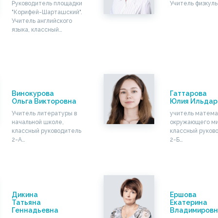
Руководитель площадки
Учитель физкул
"Корифей-Шарташский".
Учитель английского
языка, классный…
Винокурова
Гаттарова
Ольга Викторовна
Юлия Ильдар
Учитель литературы в
учитель матема
начальной школе,
окружающего ми
классный руководитель
классный руков
2-А…
2-Б…
Дикина
Ершова
Татьяна
Екатерина
Геннадьевна
Владимировн