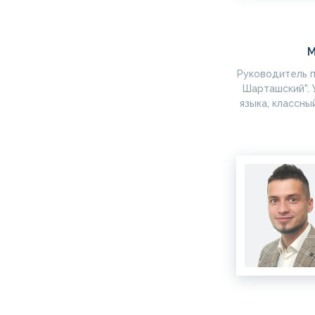
М
Руководитель 
Шарташский". 
языка, классны