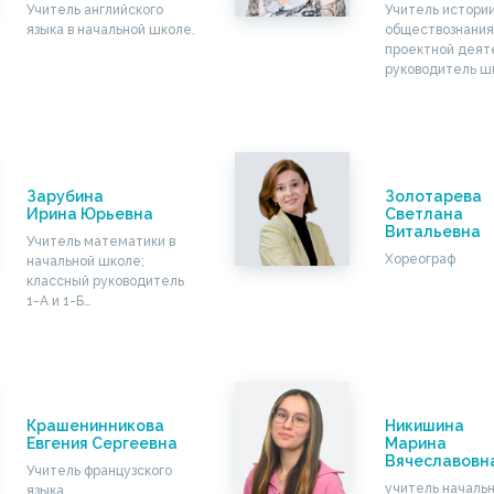
Учитель английского
Учитель истории
языка в начальной школе.
обществознания
проектной деят
руководитель ш
Зарубина
Золотарева
Ирина Юрьевна
Светлана
Витальевна
Учитель математики в
Хореограф
начальной школе;
классный руководитель
1-А и 1-Б…
Крашенинникова
Никишина
Евгения Сергеевна
Марина
Вячеславовн
Учитель французского
учитель началь
языка