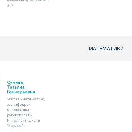
3-А…
МАТЕМАТИКИ
Сумина
Татьяна
Геннадьевна
Учитель математики,
зав.кафедрой
математики,
руководитель
Интеллект-школы
"Корифей…