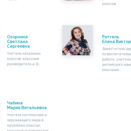
классов
Озорнина
Риттель
Светлана
Елена Викто
Сергеевна
Заместитель ди
Учитель начальных
по воспитатель
классов, классный
работе, учитель
руководитель 4-В…
английского язы
классный…
Чабина
Мария Витальевна
Учитель математики и
окружающего мира в
начальных классах;
классный руководитель