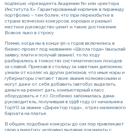
подписью «президента Академии N» или «ректора
Института X». Гарантированный кирпичик в пирамиду
портфолио – тем более, что (при переизбытке в
стране всяческих конкурсов, хороших и разных)
местное руководство ценит и такие достижения.
Всякое лыко в строку.
Помню, когда мы в конце 90-х годов включились в
бизнес-проект под названием «Школа года» (высылай
заявку, плати и получай звание), то по ходу
разбирались в тонкостях систематических походов
за славой. Приехав в столицу за заветным дипломом,
узнали от коллег из других регионов, что иные мэры и
губернаторы считают такие звания полновесными и
могут даже от себя добавить (автобус выделить,
деньги на ремонт дать, компьютерный класс
оборудовать и т.п.). Особенно запомнилась дама-
руководитель, получившая в 1998 году от начальника
ГорУО за звание «Директор года»… отрез малинового
бархата на платье.
В общем, подобные конкурсы до сих пор привлекают
свою клиентуру, исправно выдавая документы с