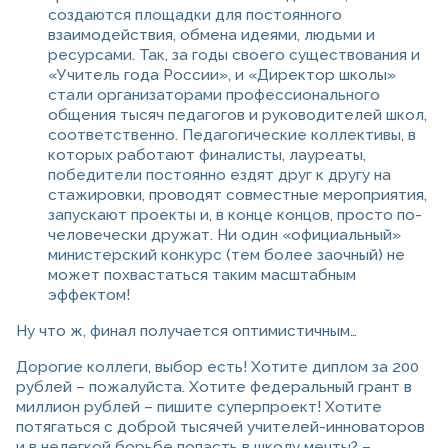
создаются площадки для постоянного
взаимодействия, обмена идеями, людьми и
ресурсами. Так, за годы своего существования и
«Учитель года России», и «Директор школы»
стали организаторами профессионального
общения тысяч педагогов и руководителей школ,
соответственно. Педагогические коллективы, в
которых работают финалисты, лауреаты,
победители постоянно ездят друг к другу на
стажировки, проводят совместные мероприятия,
запускают проекты и, в конце концов, просто по-
человечески дружат. Ни один «официальный»
министерский конкурс (тем более заочный) не
может похвастаться таким масштабным
эффектом!
Ну что ж, финал получается оптимистичным…
Дорогие коллеги, выбор есть! Хотите диплом за 200
рублей – пожалуйста. Хотите федеральный грант в
миллион рублей – пишите суперпроект! Хотите
потягаться с доброй тысячей учителей-инноваторов
и в нелегкой борьбе попасть в школу мечты? –