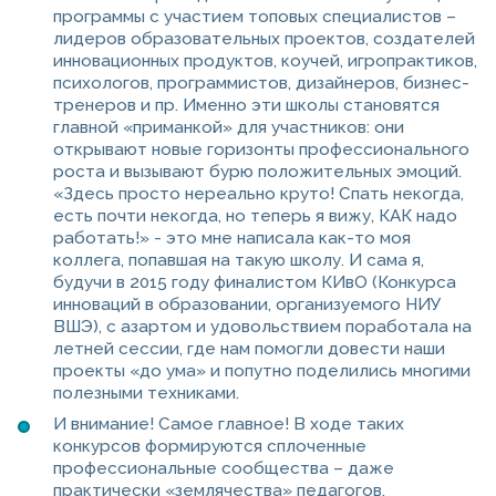
программы с участием топовых специалистов –
лидеров образовательных проектов, создателей
инновационных продуктов, коучей, игропрактиков,
психологов, программистов, дизайнеров, бизнес-
тренеров и пр. Именно эти школы становятся
главной «приманкой» для участников: они
открывают новые горизонты профессионального
роста и вызывают бурю положительных эмоций.
«Здесь просто нереально круто! Спать некогда,
есть почти некогда, но теперь я вижу, КАК надо
работать!» - это мне написала как-то моя
коллега, попавшая на такую школу. И сама я,
будучи в 2015 году финалистом КИвО (Конкурса
инноваций в образовании, организуемого НИУ
ВШЭ), с азартом и удовольствием поработала на
летней сессии, где нам помогли довести наши
проекты «до ума» и попутно поделились многими
полезными техниками.
И внимание! Самое главное! В ходе таких
конкурсов формируются сплоченные
профессиональные сообщества – даже
практически «землячества» педагогов,