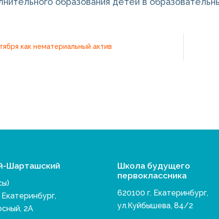
лнительного образования детей в образовательны
ября как нематериальный актив
й-Шарташский
Школа будущего
первоклассника
сы)
620100 г. Екатеринбург,
. Екатеринбург,
ул.Куйбышева, 84/2
осный, 2А