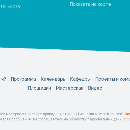
Показать на карте
 на карте
ем?
Программа
Календарь
Кафедры
Проекты и ком
Площадки
Мастерская
Видео
 Все материалы на сайте принадлежат МАОУ Гимназии №210 "Корифей"
За
правляя сообщения, вы соглашаетесь на обработку персональных данных с