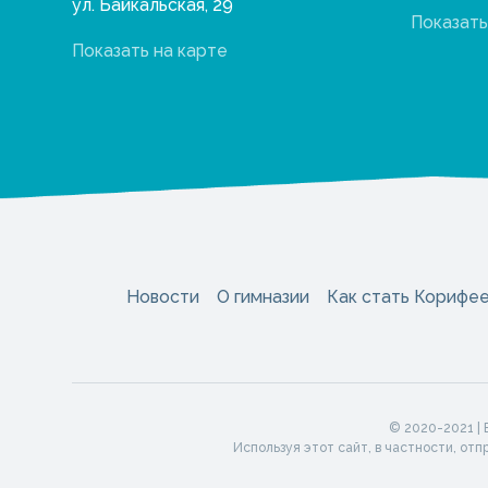
ул. Байкальская, 29
Показать
Показать на карте
Новости
О гимназии
Как стать Корифе
© 2020-2021 |
Используя этот сайт, в частности, от