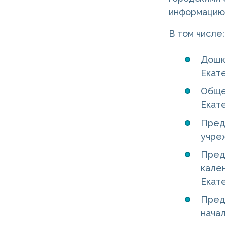
информацию 
В том числе:
Дошк
Екат
Обще
Екат
Пред
учре
Пред
кале
Екат
Пред
начал