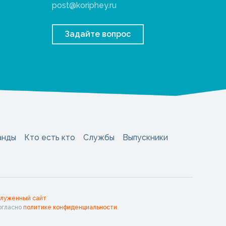
post@koriphey.ru
Задайте вопрос
анды
Кто есть кто
Службы
Выпускники
служенный сайт
огласно
политике конфиденциальности
.