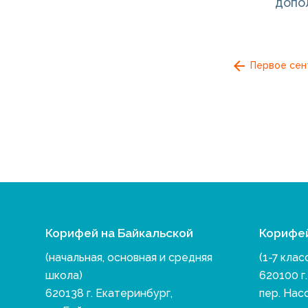
допо
Первое сент
Корифей на Байкальской
Корифе
(начальная, основная и средняя
(1-7 клас
школа)
620100 г
620138 г. Екатеринбург,
пер. Нас