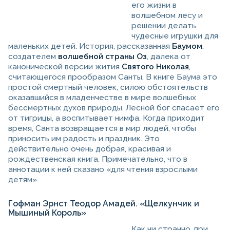
его жизни в
волшебном лесу и
решении делать
чудесные игрушки для
маленьких детей. История, рассказанная
Баумом
,
создателем
волшебной страны Оз
, далека от
канонической версии жития
Святого Николая
,
считающегося прообразом Санты. В книге Баума это
простой смертный человек, силою обстоятельств
оказавшийся в младенчестве в мире волшебных
бессмертных духов природы. Лесной бог спасает его
от тигрицы, а воспитывает нимфа. Когда приходит
время, Санта возвращается в мир людей, чтобы
приносить им радость и праздник. Это
действительно очень добрая, красивая и
рождественская книга. Примечательно, что в
аннотации к ней сказано «для чтения взрослыми
детям».
Гофман Эрнст Теодор Амадей. «Щелкунчик и
Мышиный Король»
Как ни странно, при