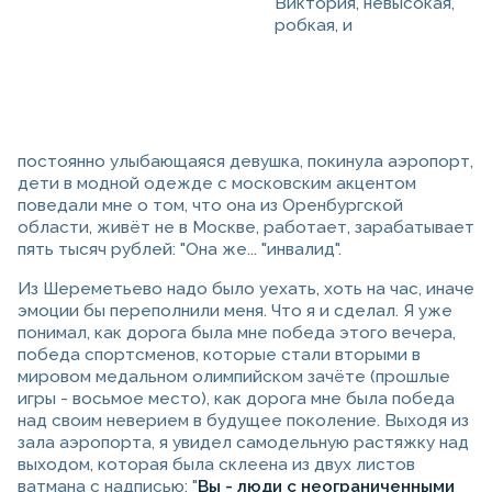
Виктория, невысокая,
робкая, и
постоянно улыбающаяся девушка, покинула аэропорт,
дети в модной одежде с московским акцентом
поведали мне о том, что она из Оренбургской
области, живёт не в Москве, работает, зарабатывает
пять тысяч рублей: "Она же... "инвалид".
Из Шереметьево надо было уехать, хоть на час, иначе
эмоции бы переполнили меня. Что я и сделал. Я уже
понимал, как дорога была мне победа этого вечера,
победа спортсменов, которые стали вторыми в
мировом медальном олимпийском зачёте (прошлые
игры - восьмое место), как дорога мне была победа
над своим неверием в будущее поколение. Выходя из
зала аэропорта, я увидел самодельную растяжку над
выходом, которая была склеена из двух листов
ватмана с надписью: "
Вы - люди с неограниченными