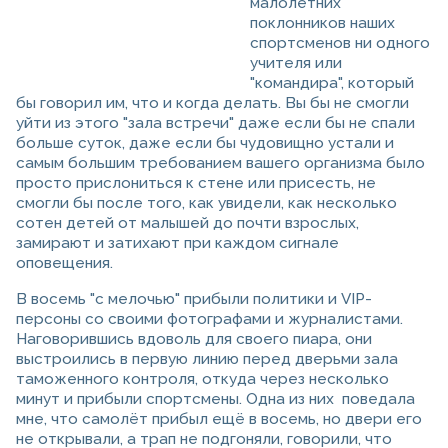
малолетних
поклонников наших
спортсменов ни одного
учителя или
"командира", который
бы говорил им, что и когда делать. Вы бы не смогли
уйти из этого "зала встречи" даже если бы не спали
больше суток, даже если бы чудовищно устали и
самым большим требованием вашего организма было
просто прислониться к стене или присесть, не
смогли бы после того, как увидели, как несколько
сотен детей от малышей до почти взрослых,
замирают и затихают при каждом сигнале
оповещения.
В восемь "с мелочью" прибыли политики и VIP-
персоны со своими фотографами и журналистами.
Наговорившись вдоволь для своего пиара, они
выстроились в первую линию перед дверьми зала
таможенного контроля, откуда через несколько
минут и прибыли спортсмены. Одна из них поведала
мне, что самолёт прибыл ещё в восемь, но двери его
не открывали, а трап не подгоняли, говорили, что