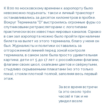
К 8:00 по московскому времени к аэропорту было
невозможно подъехать: такси и личный транспорт
останавливались за десяток километров в пробке.
Вокруг Терминала "D" выстроились огромные фуры со
спутниковыми ретрансляторами с логотипами
практически всех известных мировых каналов. Однако
в сам зал аэропорта можно было пройти при наличии
билета на вылет из этого терминала, благо у меня он
был. Журналисты и политики оставались за
отгороженной линией перед зоной контроля
терминала, в самом зале была просто удивительная
картина: дети от 5 до 17 лет с российскими флагами,
флагами своих школ, охапками цветов и свёрнутыми,
стыдливо скрываемыми плакатами (но это только
пока), стояли плотной толпой, заполняя весь первый
этаж.
За все время встречи
(а это около трёх
часов) я так и не
увидел возле