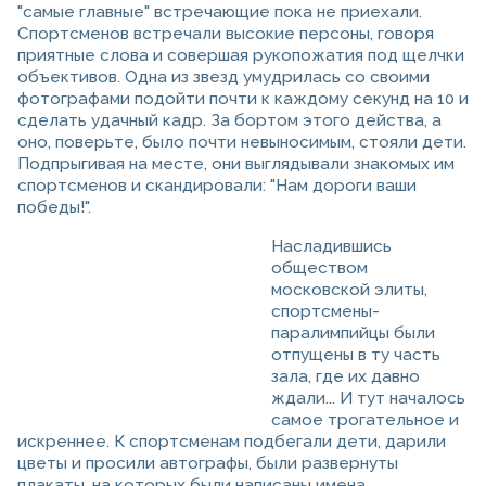
"самые главные" встречающие пока не приехали.
Спортсменов встречали высокие персоны, говоря
приятные слова и совершая рукопожатия под щелчки
объективов. Одна из звезд умудрилась со своими
фотографами подойти почти к каждому секунд на 10 и
сделать удачный кадр. За бортом этого действа, а
оно, поверьте, было почти невыносимым, стояли дети.
Подпрыгивая на месте, они выглядывали знакомых им
спортсменов и скандировали: "Нам дороги ваши
победы!".
Насладившись
обществом
московской элиты,
спортсмены-
паралимпийцы были
отпущены в ту часть
зала, где их давно
ждали... И тут началось
самое трогательное и
искреннее. К спортсменам подбегали дети, дарили
цветы и просили автографы, были развернуты
плакаты, на которых были написаны имена