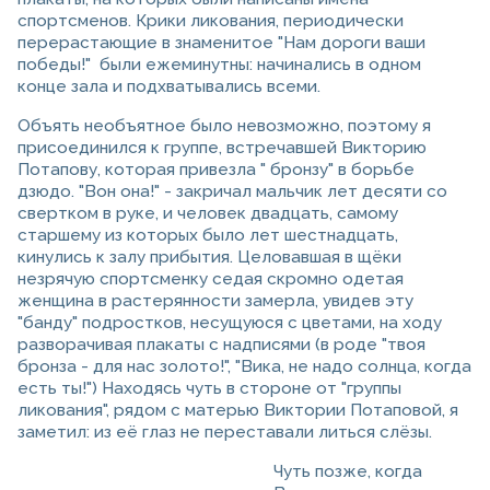
спортсменов. Крики ликования, периодически
перерастающие в знаменитое "Нам дороги ваши
победы!" были ежеминутны: начинались в одном
конце зала и подхватывались всеми.
Объять необъятное было невозможно, поэтому я
присоединился к группе, встречавшей Викторию
Потапову, которая привезла " бронзу" в борьбе
дзюдо. "Вон она!" - закричал мальчик лет десяти со
свертком в руке, и человек двадцать, самому
старшему из которых было лет шестнадцать,
кинулись к залу прибытия. Целовавшая в щёки
незрячую спортсменку седая скромно одетая
женщина в растерянности замерла, увидев эту
"банду" подростков, несущуюся с цветами, на ходу
разворачивая плакаты с надписями (в роде "твоя
бронза - для нас золото!", "Вика, не надо солнца, когда
есть ты!") Находясь чуть в стороне от "группы
ликования", рядом с матерью Виктории Потаповой, я
заметил: из её глаз не переставали литься слёзы.
Чуть позже, когда