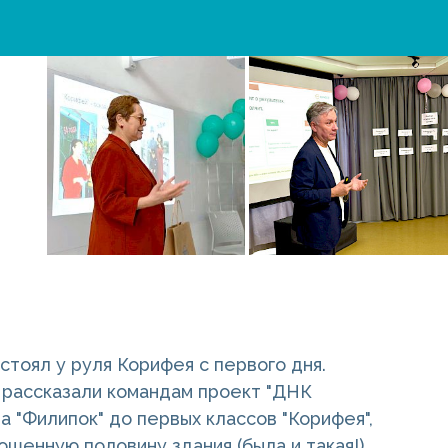
тоял у руля Корифея с первого дня.
рассказали командам проект "ДНК
 "Филипок" до первых классов "Корифея",
шенную половину здания (была и такая!).