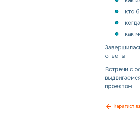
как 
кто 
когд
как м
Завершилась
ответы
Встречи с о
выдвигаемся
проектом
Каратист вз