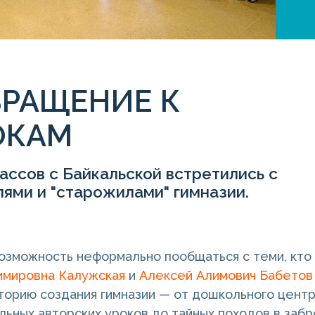
ВРАЩЕНИЕ К
ОКАМ
ассов с Байкальской встретились с
ями и "старожилами" гимназии.
озможность неформально пообщаться с теми, кто с
имировна Калужская
и
Алексей Алимович Бабетов
торию создания гимназии — от дошкольного центра
льных авторских уроков до тайных походов в забро