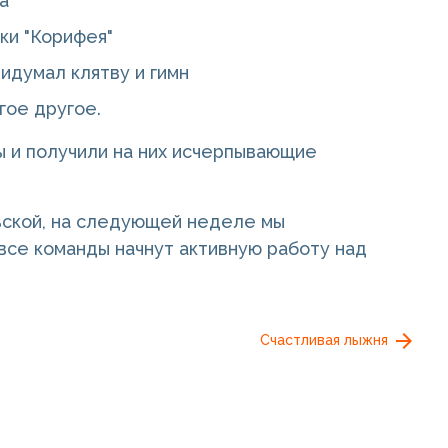
а
ки "Корифея"
идумал клятву и гимн
гое другое.
ы и получили на них исчерпывающие
льской, на следующей неделе мы
все команды начнут активную работу над
Счастливая лыжня