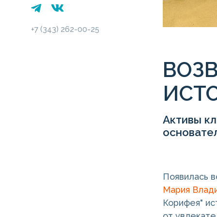
+7 (343) 262-00-25
ВОЗ
ИСТ
Активы кл
основател
Появилась в
Мария Влад
Корифея" ис
от увлекате