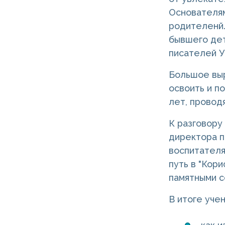
Основателям
родителенй.
бывшего дет
писателей У
Большое выр
освоить и по
лет, провод
К разговору
директора п
воспитателя
путь в "Кор
памятными с
В итоге учен