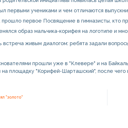
из родительской инициативы появилась целая школ
был первыми учениками и чем отличаются выпускни
а прошло первое Посвящение в гимназисты, кто пр
енялся образ мальчика-корифея на логотипе и мно
 встреча живым диалогом: ребята задали вопрос
снователями прошли уже в "Клевере" и на Байка
 на площадку "Корифей-Шарташский", после чего 
ял "золото"