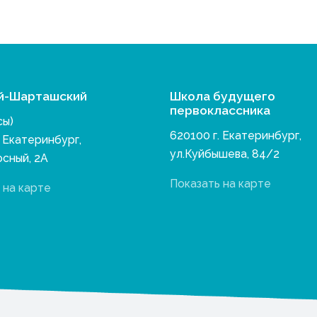
й-Шарташский
Школа будущего
первоклассника
сы)
620100 г. Екатеринбург,
. Екатеринбург,
ул.Куйбышева, 84/2
осный, 2А
Показать на карте
 на карте