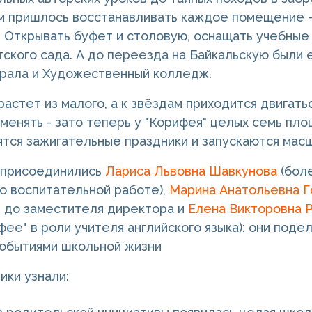
 пришлось восстанавливать каждое помещение - 
 Открывать буфет и столовую, оснащать учебные
ского сада. А до переезда на Байкальскую были
рала и Художественный колледж.
астет из малого, а к звёздам приходится двигать
менять - зато теперь у "Корифея" целых семь площ
ятся зажигательные праздники и запускаются мас
 присоединились
Лариса Львовна Шавкунова
(бол
о воспитательной работе),
Марина Анатольевна Г
 до заместителя директора и
Елена Викторовна 
ифее" в роли учителя английского языка): они под
обытиями школьной жизни
ики узнали: