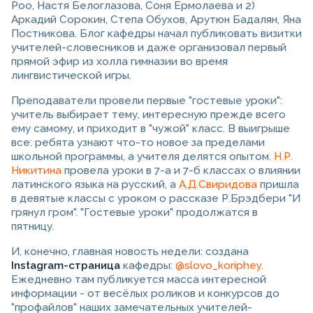
Роо, Настя Белоглазова, Соня Ермолаева и 2)
Аркадий Сорокин, Степа Обухов, Арутюн Бадалян, Яна
Постникова. Блог кафедры начал публиковать визитки
учителей-словесников и даже организовал первый
прямой эфир из холла гимназии во время
лингвистической игры.
Преподаватели провели первые "гостевые уроки":
учитель выбирает тему, интересную прежде всего
ему самому, и приходит в "чужой" класс. В выигрыше
все: ребята узнают что-то новое за пределами
школьной программы, а учителя делятся опытом.
Н.Р.
Никитина
провела уроки в 7-а и 7-б классах о влиянии
латинского языка на русский, а
А.Д.Свиридова
пришла
в девятые классы с уроком о рассказе Р.Брэдбери "И
грянул гром". "Гостевые уроки" продолжатся в
пятницу.
И, конечно, главная новость недели: создана
Instagram-страница
кафедры:
@slovo_koriphey
.
Ежедневно там публикуется масса интересной
информации - от весёлых роликов и конкурсов до
"профайлов" наших замечательных учителей-