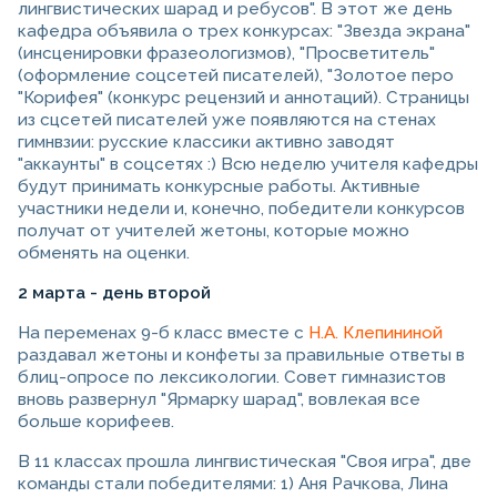
лингвистических шарад и ребусов". В этот же день
кафедра объявила о трех конкурсах: "Звезда экрана"
(инсценировки фразеологизмов), "Просветитель"
(оформление соцсетей писателей), "Золотое перо
"Корифея" (конкурс рецензий и аннотаций). Страницы
из сцсетей писателей уже появляются на стенах
гимнвзии: русские классики активно заводят
"аккаунты" в соцсетях :) Всю неделю учителя кафедры
будут принимать конкурсные работы. Активные
участники недели и, конечно, победители конкурсов
получат от учителей жетоны, которые можно
обменять на оценки.
2 марта - день второй
На переменах 9-б класс вместе с
Н.А. Клепининой
раздавал жетоны и конфеты за правильные ответы в
блиц-опросе по лексикологии. Совет гимназистов
вновь развернул "Ярмарку шарад", вовлекая все
больше корифеев.
В 11 классах прошла лингвистическая "Своя игра", две
команды стали победителями: 1) Аня Рачкова, Лина