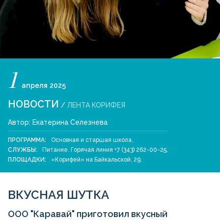
1
апреля
2025
НОВОСТИ
/
ЛЕНТА КОРИФЕЯ
Автор:
Екатерина Селезнева
ПРОГРАММА:
Основная и старшая школа
,
СЛУЖБЫ:
Питание. Горячая линия +7 (343) 262-00-25
,
ПЛОЩАДКИ:
«Корифей» на Байкальской, 29
,
ВКУСНАЯ ШУТКА
ООО "Каравай" приготовил вкусный