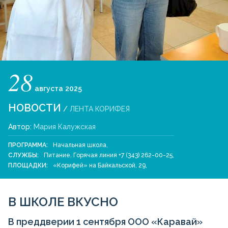
28
августа
2025
НОВОСТИ
/
ЛЕНТА КОРИФЕЯ
Автор:
Мария Калужская
ПРОГРАММА:
Начальная школа
,
СЛУЖБЫ:
Питание. Горячая линия +7 (343) 262-00-25
,
ПЛОЩАДКИ:
«Корифей» на Байкальской, 29
,
В ШКОЛЕ ВКУСНО
В преддверии 1 сентября ООО «Каравай»