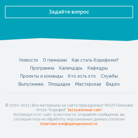
Задайте вопрос
Новости
О гимназии
Как стать Корифеем?
Программа
Календарь
Кафедры
Проекты и команды
Кто есть кто
Службы
Выпускники
Площадки
Мастерская
Видео
© 2020-2021 | Все материалы на сайте принадлежат МАОУ Гимназии
№210 "Корифей"
Заслуженный сайт
Используя этот сайт, в частности, отправляя сообщения, вы
соглашаетесь на обработку персональных данных согласно
политике конфиденциальности
.