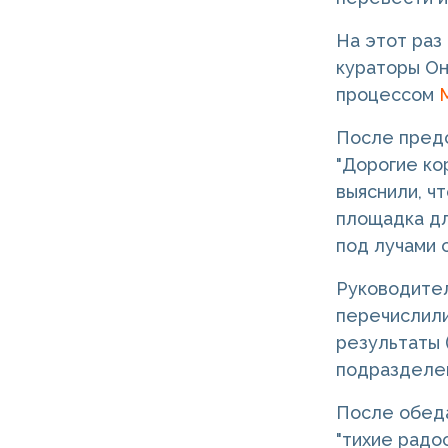
На этот раз
кураторы Он
процессом
После предс
"Дорогие кор
выяснили, ч
площадка дл
под лучами 
Руководител
перечислили
результаты 
подразделен
После обеда
"тихие радо