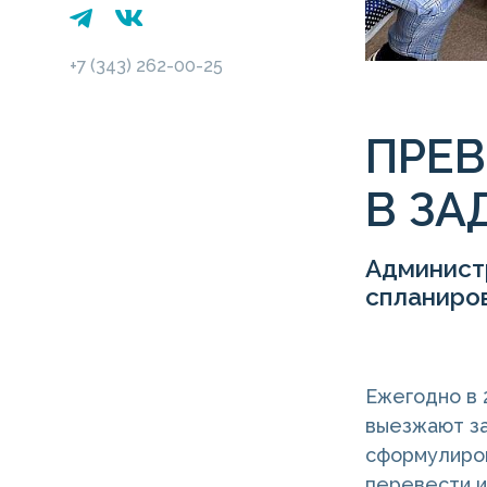
+7 (343) 262-00-25
ПРЕ
В ЗА
Админист
спланиро
Ежегодно в 
выезжают за
сформулиров
перевести и