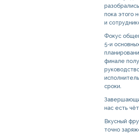
разобрались
пока этого 
и сотрудник
Фокус общег
5-и основных
планировани
финале полу
руководство
исполнитель
сроки.
Завершающим
нас есть чё
Вкусный фру
точно заряж