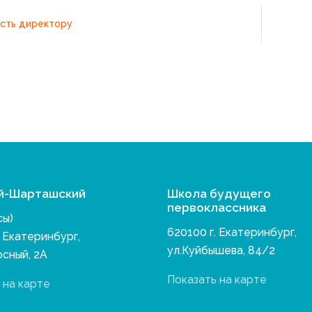
сть директору
й-Шарташский
Школа будущего
первоклассника
сы)
620100 г. Екатеринбург,
. Екатеринбург,
ул.Куйбышева, 84/2
осный, 2А
Показать на карте
 на карте