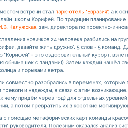
 местом встречи стал
парк-отель "Евразия"
, а к о
лайн школы Корифей. По традиции планирование 
М.В. Калужская
, зам. директора по проектно-инно
тавления новичков 24 человека разбились на груп
ифеи, давайте жить дружно". 5 слов - 5 команд. Д
то "Корифей" - это оздоровительный курорт, взлё
я обнимашек с пандами)). Затем каждый нашёл св
солнца и порывами ветра.
и совместно разобрались в переменах, которые п
 тревоги и надежды, в связи с этим возникающие.
(к чему придём через год) для отдельных уровней
ий, а потом превратить их в короткие мотивирую
 с помощью метафорических карт команды красоч
сти" руководителя. Полезным оказался анализ си