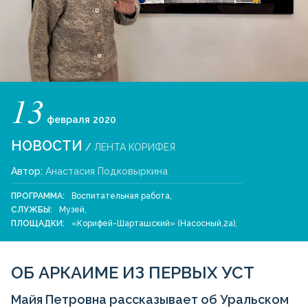
13
февраля
2020
НОВОСТИ
/
ЛЕНТА КОРИФЕЯ
Автор:
Анастасия Подковыркина
ПРОГРАММА:
Воспитательная работа
,
СЛУЖБЫ:
Музей
,
ПЛОЩАДКИ:
«Корифей-Шарташский» (Насосный,2а)
,
ОБ АРКАИМЕ ИЗ ПЕРВЫХ УСТ
Майя Петровна рассказывает об Уральском