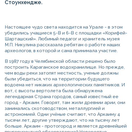
Стоунхендже.
Настоящее чудо света находится на Урале - в этом
убедились учащиеся 5-В и 6-В с площадки «Корифей-
Шарташский». Любимый педагог и хранитель музея
М.П. Никулина рассказала ребятам о работе наших
археологов, в которой и сама принимала участие.
В 1987 году в Челябинской области решено было
построить Караганское водохранилище. Но прежде,
чем воды реки затопят местность, ученые должны
были убедиться, что на территории будущего
водоема нет никаких археологических памятников. И
вот, с высоты вертолета была обнаружена
легендарная Страна городов, самый известный ее
город - Аркаим. Говорят, там жили древнии арии, они
занимались скотоводством, металлургией и
астрономией. Одни учёные считают, что Аркаиму 4
тысячи лет, другие утверждают, что на тысячу лет
больше. Аркаим - протогород и является древнейшей