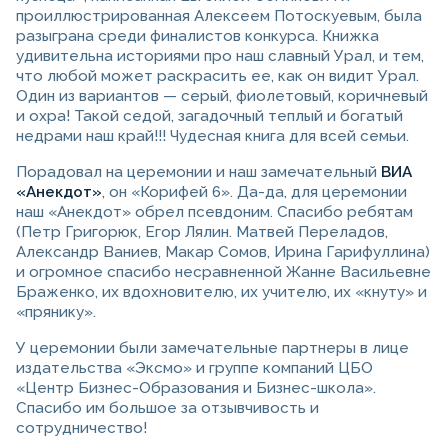
проиллюстрированная Алексеем Потоскуевым, была
разыграна среди финалистов конкурса. Книжка
удивительна историями про наш славный Урал, и тем,
что любой может раскрасить ее, как он видит Урал.
Один из вариантов — серый, фиолетовый, коричневый
и охра! Такой седой, загадочный теплый и богатый
недрами наш край!!! Чудесная книга для всей семьи.
Порадовал на церемонии и наш замечательный
ВИА
«Анекдот»
, он «Корифей 6». Да-да, для церемонии
наш «Анекдот» обрел псевдоним. Спасибо ребятам
(Петр Григорюк, Егор Лялин. Матвей Переладов,
Александр Ваниев, Макар Сомов, Ирина Гарифуллина)
и огромное спасибо несравненной Жанне Васильевне
Браженко, их вдохновителю, их учителю, их «кнуту» и
«прянику».
У церемонии были замечательные партнеры в лице
издательства «Эксмо» и группе компаний ЦБО
«Центр Бизнес-Образования и Бизнес-школа».
Спасибо им большое за отзывчивость и
сотрудничество!