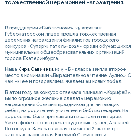
торжественной церемонией награждения.
В преддверии «Библионочи», 25 апреля в
Губернаторском лицее прошла торжественная
церемония награждения финалистов городского
конкурса «Суперчитатель–2025» среди обучающихся
муниципальных общеобразовательных организаций
города Екатеринбурга.
Наша
Кира Савичева
из 5 «Б» класса заняла второе
место в номинации «Выразительное чтение. Аудио». С
чем мы ее и поздравляем. Желаем ей новых побед.
В этом году за конкурс отвечала гимназия «Корифей».
Было огромное желание сделать церемонию
награждения большим праздником для читающих
ребят, их родителей, учителей и библиотекарей. На
церемонию были приглашены писатели и их герои.
Уже в фойе всех встречал художник-кузнец Алексей
Потоскуев. Замечательная книжка «12 сказок про
кузнеца», написанная Евгенией Семинович и