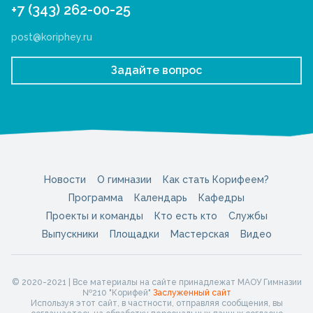
+7 (343) 262-00-25
post@koriphey.ru
Задайте вопрос
Новости
О гимназии
Как стать Корифеем?
Программа
Календарь
Кафедры
Проекты и команды
Кто есть кто
Службы
Выпускники
Площадки
Мастерская
Видео
© 2020-2021 | Все материалы на сайте принадлежат МАОУ Гимназии
№210 "Корифей"
Заслуженный сайт
Используя этот сайт, в частности, отправляя сообщения, вы