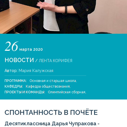
26
марта
2020
НОВОСТИ
/
ЛЕНТА КОРИФЕЯ
Автор:
Мария Калужская
ПРОГРАММА:
Основная и старшая школа
,
КАФЕДРЫ:
Кафедра обществознания
,
ПРОЕКТЫ И КОМАНДЫ:
Олимпийская сборная
,
СПОНТАННОСТЬ В ПОЧЁТЕ
Десятиклассница Дарья Чупракова -