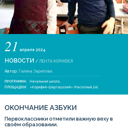
21
апреля
2024
НОВОСТИ
/
ЛЕНТА КОРИФЕЯ
Автор:
Галина Зарипова
ПРОГРАММА:
Начальная школа
,
ПЛОЩАДКИ:
«Корифей-Шарташский» (Насосный,2а)
,
ОКОНЧАНИЕ АЗБУКИ
Первоклассники отметили важную веху в
своём образовании.