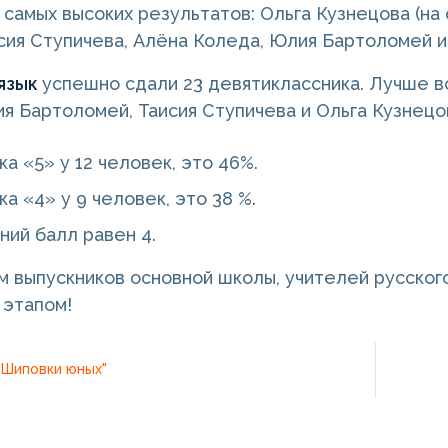
самых высоких результатов: Ольга Кузнецова (на 
исия Ступичева, Алёна Коледа, Юлия Бартоломей и
 язык
успешно сдали 23 девятиклассника. Лучше вс
ия Бартоломей, Таисия Ступичева и Ольга Кузнецов
а «5» у 12 человек, это 46%.
а «4» у 9 человек, это 38 %.
ний балл равен 4.
 выпускников основной школы, учителей русского
 этапом!
"Шиповки юных"