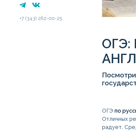
+7 (343) 262-00-25
ОГЭ:
АНГ
Посмотри
государс
ОГЭ
по русс
Отличных рез
радует. Сре