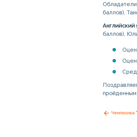
Обладатели 
баллов), Та
Английский
баллов), Юл
Оценк
Оценк
Сред
Поздравляем
пройденным
Чемпионка 