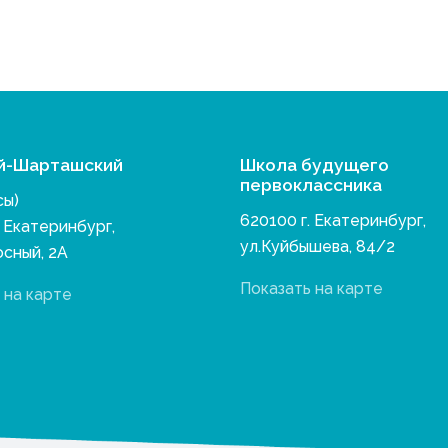
й-Шарташский
Школа будущего
первоклассника
сы)
620100 г. Екатеринбург,
. Екатеринбург,
ул.Куйбышева, 84/2
осный, 2А
Показать на карте
 на карте