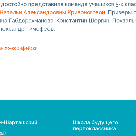
достойно представила команда учащихся 5-х клас
Натальи Александровны Кривоноговой
. Призеры 
ина Габдорахманова, Константин Шергин. Похваль
лександр Тимофеев.
и по-корифейски
й-Шарташский
Школа будущего
первоклассника
сы)