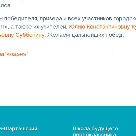
ллов.
 победителя, призера и всех участников городск
om», а также их учителей,
Юлию Константиновну К
ьевну Субботину
. Желаем дальнейших побед.
я "Акварель"
й-Шарташский
Школа будущего
первоклассника