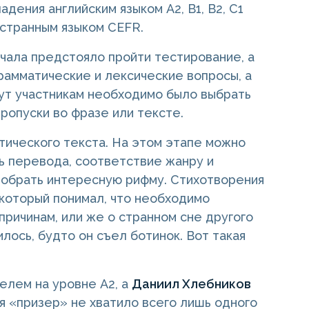
дения английским языком A2, B1, B2, C1
странным языком CEFR.
ачала предстояло пройти тестирование, а
грамматические и лексические вопросы, а
нут участникам необходимо было выбрать
ропуски во фразе или тексте.
тического текста. На этом этапе можно
ь перевода, соответствие жанру и
добрать интересную рифму. Стихотворения
который понимал, что необходимо
причинам, или же о странном сне другого
лось, будто он съел ботинок. Вот такая
телем на уровне А2, а
Даниил Хлебников
ия «призер» не хватило всего лишь одного