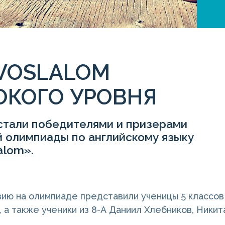
VOSLALOM
ОКОГО УРОВНЯ
стали победителями и призерами
й олимпиады по английскому языку
alom».
ию на олимпиаде представили ученицы 5 классов 
 а также ученики из 8-А Даниил Хлебников, Ники