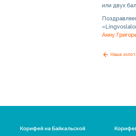
или двух ба
Поздравляем
«Lingvoslal
Анну Григор
Наша золота
Корифей на Байкальской
Корифе