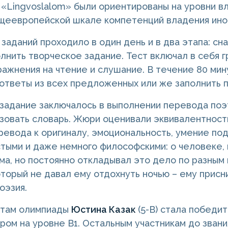
 «Lingvoslalom» были ориентированы на уровни вла
щеевропейской шкале компетенций владения ино
заданий проходило в один день и в два этапа: сн
олнить творческое задание. Тест включал в себя 
ражнения на чтение и слушание. В течение 80 ми
ответы из всех предложенных или же заполнить п
задание заключалось в выполнении перевода поэ
зовать словарь. Жюри оценивали эквивалентност
ревода к оригиналу, эмоциональность, умение по
тыми и даже немного философскими: о человеке, 
ма, но постоянно откладывал это дело по разным 
оторый не давал ему отдохнуть ночью – ему присни
оэзия.
атам олимпиады
Юстина Казак
(5-В) стала победи
зером на уровне В1. Остальным участникам до зван