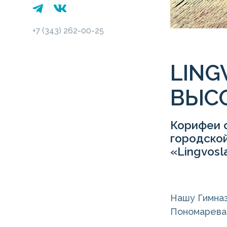
+7 (343) 262-00-25
LING
ВЫС
Корифеи 
городско
«Lingvosl
Нашу Гимназ
Пономарева,