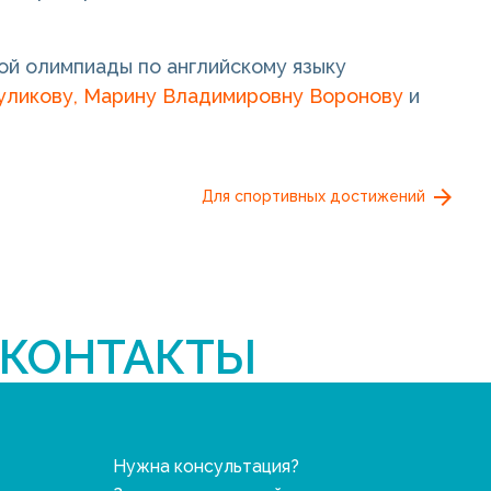
ой олимпиады по английскому языку
уликову,
Марину Владимировну Воронову
и
Для спортивных достижений
КОНТАКТЫ
Нужна консультация?