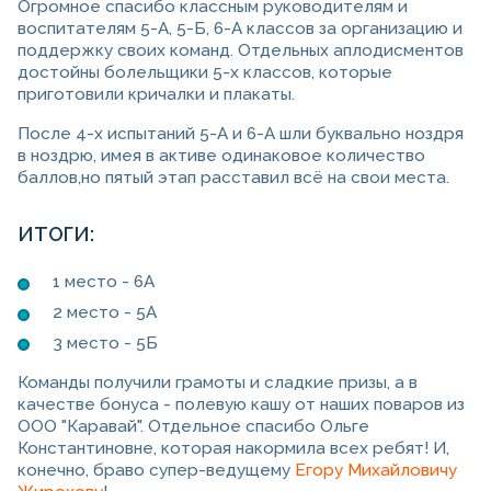
Огромное спасибо классным руководителям и
воспитателям 5-А, 5-Б, 6-А классов за организацию и
поддержку своих команд. Отдельных аплодисментов
достойны болельщики 5-х классов, которые
приготовили кричалки и плакаты.
После 4-х испытаний 5-А и 6-А шли буквально ноздря
в ноздрю, имея в активе одинаковое количество
баллов,но пятый этап расставил всё на свои места.
ИТОГИ:
1 место - 6А
2 место - 5А
3 место - 5Б
Команды получили грамоты и сладкие призы, а в
качестве бонуса - полевую кашу от наших поваров из
ООО "Каравай". Отдельное спасибо Ольге
Константиновне, которая накормила всех ребят! И,
конечно, браво супер-ведущему
Егору Михайловичу