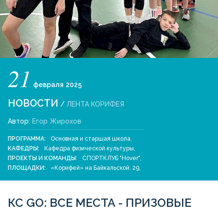
21
февраля
2025
НОВОСТИ
/
ЛЕНТА КОРИФЕЯ
Автор:
Егор Жирохов
ПРОГРАММА:
Основная и старшая школа
,
КАФЕДРЫ:
Кафедра физической культуры
,
ПРОЕКТЫ И КОМАНДЫ:
СПОРТКЛУБ "Hover"
,
ПЛОЩАДКИ:
«Корифей» на Байкальской, 29
,
КС GO: ВСЕ МЕСТА - ПРИЗОВЫЕ