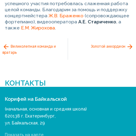
успешного участия потребовлась слаженная работа
целой команды. Благодарим за помощь и поддержку
концертмейстера
Ж.В. Браженко
(сопровождающее
фортепиано), видеооператора
А.Е. Стариченко
, а
также
Е.М. Жирохова
.
Великолепная команда и
Золотой аккордеон
вратарь
КОНТАКТЫ
Корифей на Байкальской
(начальная, основная и средняя школа)
620138 г. Екатеринбург,
ул. Байкальская, 29
Показать на карте