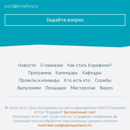
post@koriphey.ru
Задайте вопрос
Новости
О гимназии
Как стать Корифеем?
Программа
Календарь
Кафедры
Проекты и команды
Кто есть кто
Службы
Выпускники
Площадки
Мастерская
Видео
© 2020-2021 | Все материалы на сайте принадлежат МАОУ Гимназии
№210 "Корифей"
Заслуженный сайт
Используя этот сайт, в частности, отправляя сообщения, вы
соглашаетесь на обработку персональных данных согласно
политике конфиденциальности
.