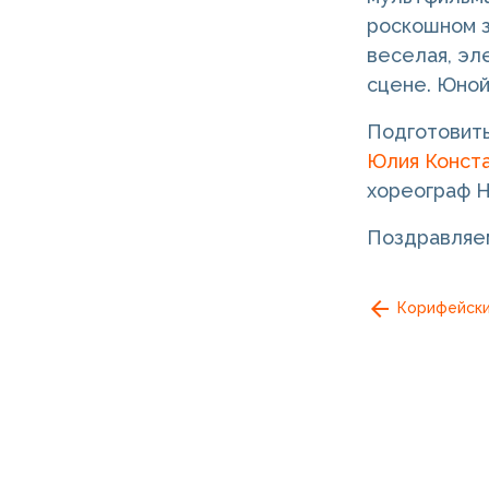
роскошном з
веселая, эл
сцене. Юной
Подготовить
Юлия Конста
хореограф Н
Поздравляем
Корифейски