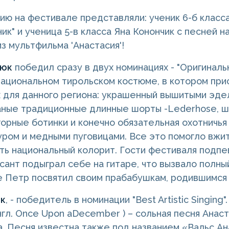
ию на фестивале представляли: ученик 6-б класс
ик" и ученица 5-в класса Яна Конончик с песней н
з мультфильма 'Анастасия'!
рюк
победил сразу в двух номинациях - "Оригиналь
национальном тирольском костюме, в котором пр
 для данного региона: украшенный вышитыми эде
аные традиционные длинные шорты -Lederhose, ш
горные ботинки и конечно обязательная охотничья
ром и медными пуговицами. Все это помогло вжит
ть национальный колорит. Гости фестиваля подпев
сант подыграл себе на гитаре, что вызвало полны
 Петр посвятил своим прабабушкам, родившимся 
ик
, - победитель в номинации "Best Artistic Singin
нгл. Once Upon aDecember ) – сольная песня Анас
. Песня известна также под названием «Вальс Ан