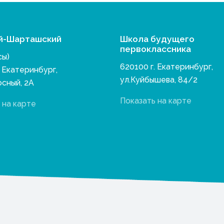
й-Шарташский
Школа будущего
первоклассника
сы)
620100 г. Екатеринбург,
. Екатеринбург,
ул.Куйбышева, 84/2
осный, 2А
Показать на карте
 на карте