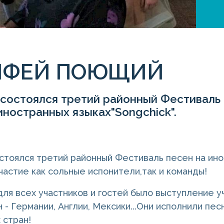
ИФЕЙ ПОЮЩИЙ
 состоялся третий районный Фестиваль
иностранных языках"Songchick".
остоялся третий районный Фестиваль песен на ино
частие как сольные испонители,так и команды!
ля всех участников и гостей было выступление у
 - Германии, Англии, Мексики...Они исполнили песн
 стран!