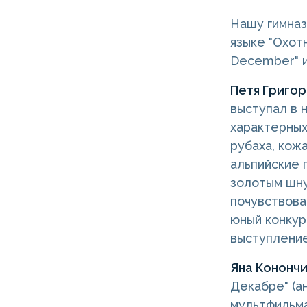
Нашу гимназ
языке "Охотн
December" и
Петя Григо
выступал в 
характерных
рубаха, кож
альпийские 
золотым шну
почувствова
юный конкур
выступление
Яна Кононч
Декабре" (а
мультфильма