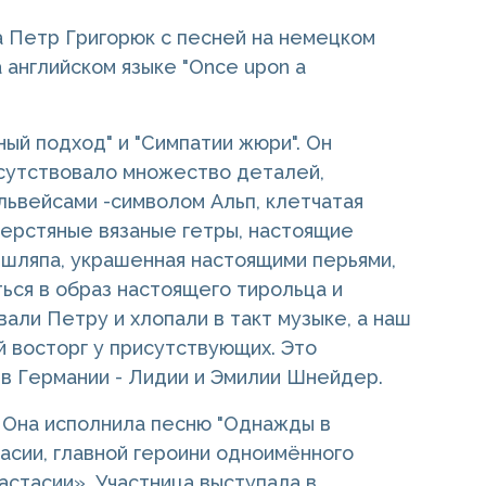
а Петр Григорюк с песней на немецком
а английском языке "Once upon a
ный подход" и "Симпатии жюри". Он
исутствовало множество деталей,
львейсами -символом Альп, клетчатая
ерстяные вязаные гетры, настоящие
 шляпа, украшенная настоящими перьями,
ься в образ настоящего тирольца и
али Петру и хлопали в такт музыке, а наш
й восторг у присутствующих. Это
в Германии - Лидии и Эмилии Шнейдер.
g". Она исполнила песню "Однажды в
тасии, главной героини одноимённого
астасии». Участница выступала в