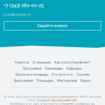
+7 (343) 262-00-25
post@koriphey.ru
Задайте вопрос
Новости
О гимназии
Как стать Корифеем?
Программа
Календарь
Кафедры
Проекты и команды
Кто есть кто
Службы
Выпускники
Площадки
Мастерская
Видео
© 2020-2021 | Все материалы на сайте принадлежат МАОУ Гимназии
№210 "Корифей"
Заслуженный сайт
Используя этот сайт, в частности, отправляя сообщения, вы