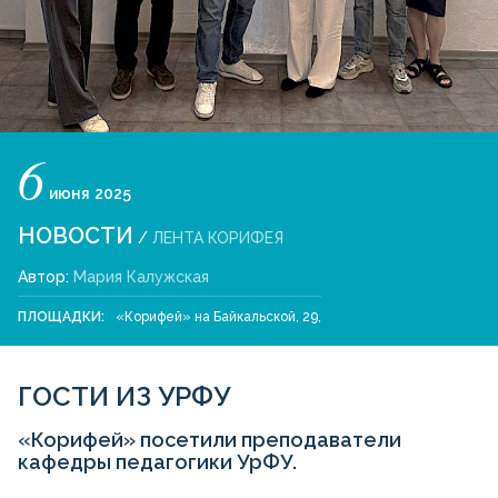
6
июня
2025
НОВОСТИ
/
ЛЕНТА КОРИФЕЯ
Автор:
Мария Калужская
ПЛОЩАДКИ:
«Корифей» на Байкальской, 29
,
ГОСТИ ИЗ УРФУ
«Корифей» посетили преподаватели
кафедры педагогики УрФУ.