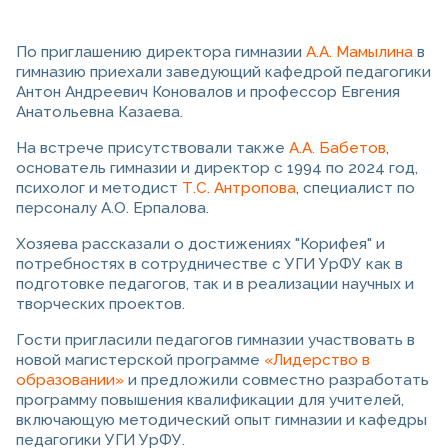
По приглашению директора гимназии
А.А. Мамылина
в
гимназию приехали заведующий кафедрой педагогики
Антон Андреевич Коновалов и профессор Евгения
Анатольевна Казаева.
На встрече присутствовали также
А.А. Бабетов
,
основатель гимназии и директор с 1994 по 2024 год,
психолог и методист
Т.С. Антропова
, специалист по
персоналу А.О. Ерпалова.
Хозяева рассказали о достижениях "Корифея" и
потребностях в сотрудничестве с УГИ УрФУ как в
подготовке педагогов, так и в реализации научных и
творческих проектов.
Гости пригласили педагогов гимназии участвовать в
новой магистерской программе
«Лидерство в
образовании»
и предложили совместно разработать
программу повышения квалификации для учителей,
включающую методический опыт гимназии и кафедры
педагогики УГИ УрФУ.