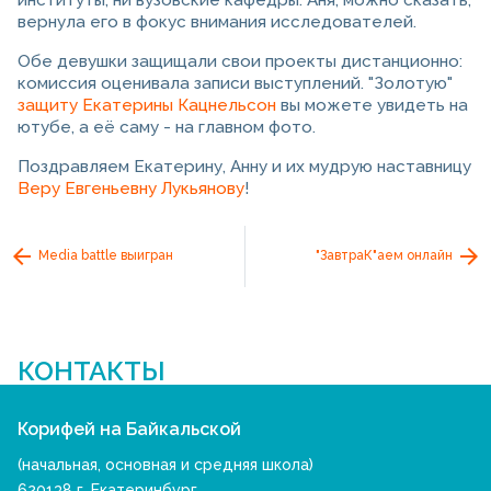
институты, ни вузовские кафедры. Аня, можно сказать,
вернула его в фокус внимания исследователей.
Обе девушки защищали свои проекты дистанционно:
комиссия оценивала записи выступлений. "Золотую"
защиту Екатерины Кацнельсон
вы можете увидеть на
ютубе, а её саму - на главном фото.
Поздравляем Екатерину, Анну и их мудрую наставницу
Веру Евгеньевну Лукьянову
!
Media battle выигран
"ЗавтраК"аем онлайн
КОНТАКТЫ
Корифей на Байкальской
(начальная, основная и средняя школа)
620138 г. Екатеринбург,