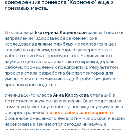
конференция принесла "Корифею" ещё 2
призовых места.
11-классница
Екатерина Кацнельсон
заняла I место в
направлении "Здоровьесбережение": она
исследовала влияние тяжёлых металлов (свинца и
кадмия) на организм, проводила эксперименты в
лаборатории Екатеринбургского медицинского
научного центра профилактики и охраны здоровья
рабочих промышленных предприятий. Результатом
проекта стала разработка биопротекторов для
уменьшения интоксикации людей, работающих на
вредном производстве.
Ученица 10-го класса
Анна Карсукова
стала 2-й в
естественнонаучном направлении. Она представила
комиссии уникальную работу, посвящённую изучению
распространения
елового сибирского хермеса
в
биоценозе смешанного леса. Этим микроскопическим
насекомым не занимаются сегодня ни научные