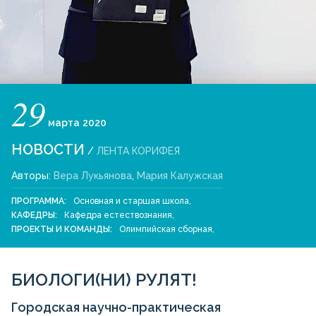
29
марта
2020
НОВОСТИ
/
ЛЕНТА КОРИФЕЯ
Авторы:
Вера Лукьянова
,
Мария Калужская
ПРОГРАММА:
Основная и старшая школа
,
КАФЕДРЫ:
Кафедра естествознания
,
ПРОЕКТЫ И КОМАНДЫ:
Олимпийская сборная
,
БИОЛОГИ(НИ) РУЛЯТ!
Городская научно-практическая