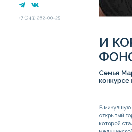
+7 (343) 262-00-25
И КО
ФОНО
Семья Ма
конкурсе 
В минувшую 
открытый го
которой ста
медицинской