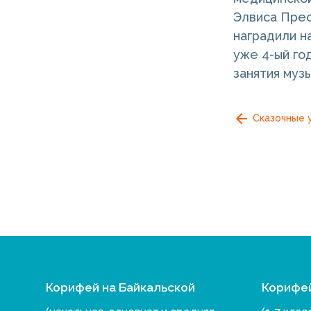
Элвиса Прес
наградили н
уже 4-ый го
занятия муз
Сказочные 
Корифей на Байкальской
Корифе