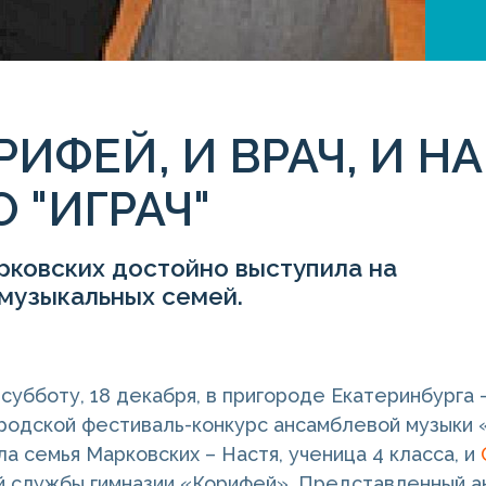
РИФЕЙ, И ВРАЧ, И НА
 "ИГРАЧ"
рковских достойно выступила на
музыкальных семей.
субботу, 18 декабря, в пригороде Екатеринбурга
родской фестиваль-конкурс ансамблевой музыки 
ла семья Марковских – Настя, ученица 4 класса, и
 службы гимназии «Корифей». Представленный а