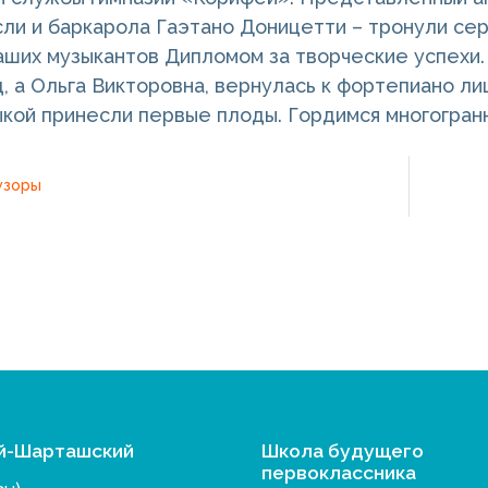
ли и баркарола Гаэтано Доницетти – тронули се
аших музыкантов Дипломом за творческие успехи. 
д, а Ольга Викторовна, вернулась к фортепиано ли
ыкой принесли первые плоды. Гордимся многогран
узоры
й-Шарташский
Школа будущего
первоклассника