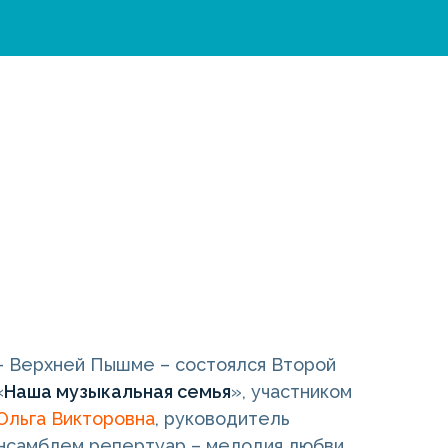
 – Верхней Пышме – состоялся Второй
«
Наша музыкальная семья
», участником
Ольга Викторовна
, руководитель
нсамблем репертуар – мелодия любви