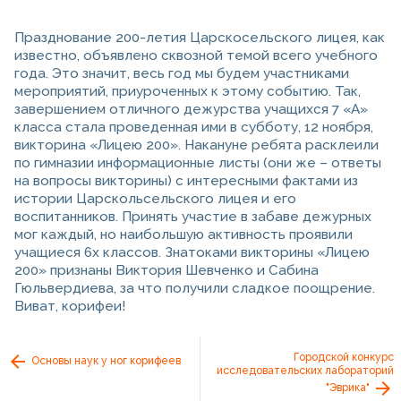
Празднование 200-летия Царскосельского лицея, как
известно, объявлено сквозной темой всего учебного
года. Это значит, весь год мы будем участниками
мероприятий, приуроченных к этому событию. Так,
завершением отличного дежурства учащихся 7 «А»
класса стала проведенная ими в субботу, 12 ноября,
викторина «Лицею 200». Накануне ребята расклеили
по гимназии информационные листы (они же – ответы
на вопросы викторины) с интересными фактами из
истории Царскольсельского лицея и его
воспитанников. Принять участие в забаве дежурных
мог каждый, но наибольшую активность проявили
учащиеся 6х классов. Знатоками викторины «Лицею
200» признаны Виктория Шевченко и Сабина
Гюльвердиева, за что получили сладкое поощрение.
Виват, корифеи!
Городской конкурс
Основы наук у ног корифеев
исследовательских лабораторий
"Эврика"