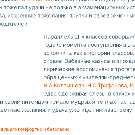
и пожелал удачи не только в экзаменационных исп
а, искренние пожелания, притчи и своевременные
родителей.
Параллель 11-х классов соверши
года (с момента поступления в 1-ы
вспомнить, как в истории классов
страны. Забавные казусы и эпоха
лирические воспоминания трогате
обращенных к учителям-предметни
Н.А.Колтышева
,
Н.С.Трифонова
,
И
едва сдерживая слезы, в стихах 
и своим питомцам немало мудрых и теплых настав
аветные желания, и удача уже идет им навстречу!
удущего комфортно и безопасно