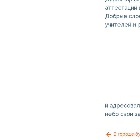
аттестации 
Добрые слов
учителей и 
и адресовал
небо свои з
В городе б