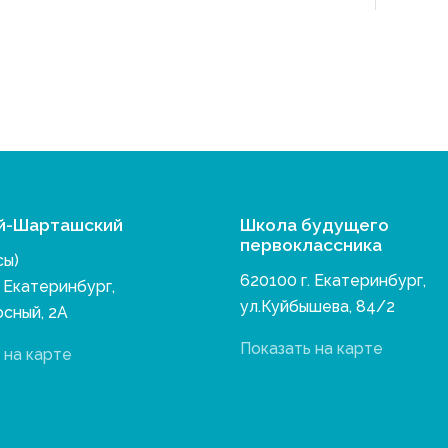
й-Шарташский
Школа будущего
первоклассника
сы)
620100 г. Екатеринбург,
. Екатеринбург,
ул.Куйбышева, 84/2
осный, 2А
Показать на карте
 на карте