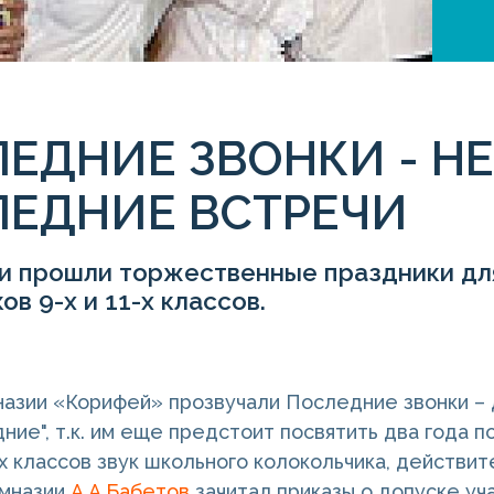
ЕДНИЕ ЗВОНКИ - НЕ
ЛЕДНИЕ ВСТРЕЧИ
ии прошли торжественные праздники дл
ов 9-х и 11-х классов.
мназии «Корифей» прозвучали Последние звонки –
ние", т.к. им еще предстоит посвятить два года 
-х классов звук школьного колокольчика, действит
имназии
А.А.Бабетов
зачитал приказы о допуске уч